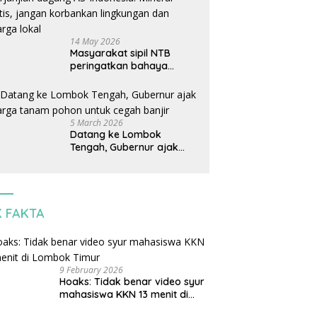
14 May 2026
Masyarakat sipil NTB
peringatkan bahaya
perjanjian dagang AS-
Indonesia: Mineral kritis,
jangan korbankan
lingkungan dan warga
5 March 2026
lokal
Datang ke Lombok
Tengah, Gubernur ajak
warga tanam pohon untuk
cegah banjir
K FAKTA
9 February 2026
Hoaks: Tidak benar video syur
mahasiswa KKN 13 menit di
Lombok Timur