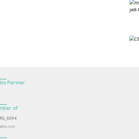
ia Partner
mber of
akta.com