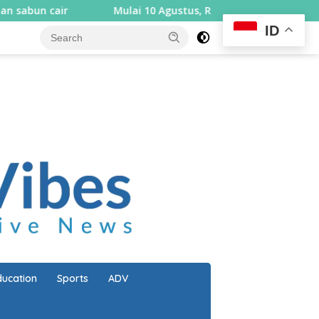
Mulai 10 Agustus, Rembiga berlakukan sistem satu ar
ID
close
ducation
Sports
ADV