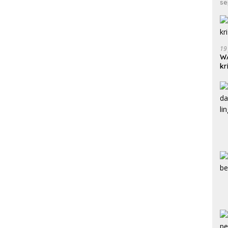
se
19
WA
kr