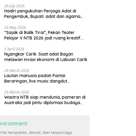
29 July 2026
Hadiri pengukuhan Penjaga Adat di
Pengembuk, Bupati: adat dan agama
harus saling menguatkan
20 May 2026
“Sajak di Balik Tirai”, Pekan Teater
Pelajar V NTB 2026 jadi ruang kreatif
generasi muda
5 April 2026
Nyangkar Carik: Saat adat Bayan
melawan invasi ekonomi di Labuan Carik
29 March 2026
Lautan manusia padati Pantai
Beraringan, live music dangdut
meriahkan momen Lebaran Ketupat di
KLU
26 March 2026
Wastra NTB siap mendunia, pameran di
Australia jadi pintu diplomasi budaya
internasional
nvironment
rita terupdate, aktual, dan terpercaya