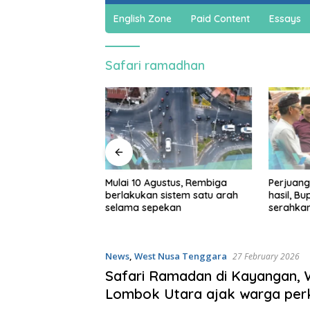
English Zone
Paid Content
Essays
Safari ramadhan
jadi cuan, warga
Mulai 10 Agustus, Rembiga
Perjuang
ar bikin spons
berlakukan sistem satu arah
hasil, B
a dan sabun cair
selama sepekan
serahka
Persiap
News
,
West Nusa Tenggara
27 February 2026
Safari Ramadan di Kayangan,
Lombok Utara ajak warga per