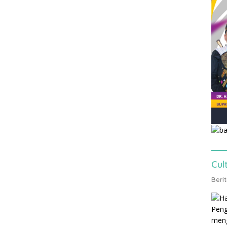
Cul
Beri