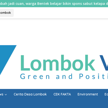
, warga Bentek belajar bikin spons sabut kelapa dan sabun cair
Lombok
ws
Cerita Desa Lombok
CEK FAKTA
Environment
E