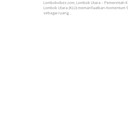
sinergi di tengah tantangan fis
Lombokvibes.com, Lombok Utara – Pemerintah 
Lombok Utara (KLU) memanfaatkan momentum 
sebagai ruang…