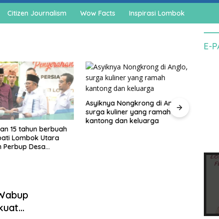
Citizen Journalism
Wow Facts
Inspirasi Lombok
E-
Asyiknya Nongkrong di Anglo,
surga kuliner yang ramah
kantong dan keluarga
an 15 tahun berbuah
Cegah
upati Lombok Utara
agam
n Perbup Desa
pedo
an Murangga
 Wabup
kuat