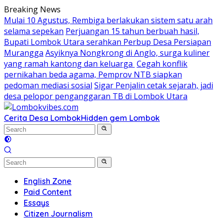
Skip
Breaking News
to
Mulai 10 Agustus, Rembiga berlakukan sistem satu arah
content
selama sepekan
Perjuangan 15 tahun berbuah hasil,
Bupati Lombok Utara serahkan Perbup Desa Persiapan
Murangga
Asyiknya Nongkrong di Anglo, surga kuliner
yang ramah kantong dan keluarga
Cegah konflik
pernikahan beda agama, Pemprov NTB siapkan
pedoman mediasi sosial
Sigar Penjalin cetak sejarah, jadi
desa pelopor penganggaran TB di Lombok Utara
Cerita Desa Lombok
Hidden gem Lombok
English Zone
Paid Content
Essays
Citizen Journalism