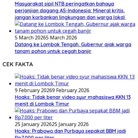
Masyarakat sipil NTB peringatkan bahaya
perjanjian dagang AS-Indonesia: Mineral kritis,
jangan korbankan lingkungan dan warga lokal
5 March 2026
5 March 2026
Datang ke Lombok Tengah, Gubernur ajak warga
tanam pohon untuk cegah banjir
CEK FAKTA
9 February 2026
9 February 2026
Hoaks: Tidak benar video syur mahasiswa KKN 13
menit di Lombok Timur
25 January 2026
25 January 2026
Hoaks: Prabowo dan Purbaya sepakat BBM jadi
Rp7.000 per liter