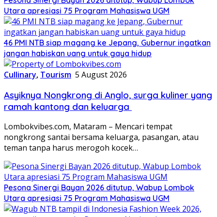
Utara apresiasi 75 Program Mahasiswa UGM
46 PMI NTB siap magang ke Jepang, Gubernur ingatkan
jangan habiskan uang untuk gaya hidup
Cullinary
,
Tourism
5 August 2026
Asyiknya Nongkrong di Anglo, surga kuliner yang
ramah kantong dan keluarga
Lombokvibes.com, Mataram – Mencari tempat
nongkrong santai bersama keluarga, pasangan, atau
teman tanpa harus merogoh kocek…
Pesona Sinergi Bayan 2026 ditutup, Wabup Lombok
Utara apresiasi 75 Program Mahasiswa UGM