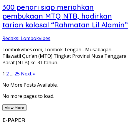
300 penari siap meriahkan
pembukaan MTQ NTB, hadirkan
tarian kolosal “Rahmatan Lil Alamin”
Redaksi Lombokvibes
Lombokvibes.com, Lombok Tengah– Musabaqah
Tilawatil Qur’an (MTQ) Tingkat Provinsi Nusa Tenggara
Barat (NTB) ke-31 tahun…
Posts
1
2
…
25
Next »
pagination
No More Posts Available.
No more pages to load.
View More
E-PAPER