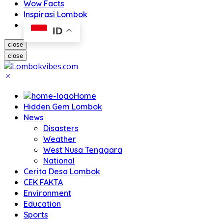
Wow Facts
Inspirasi Lombok
ID
close
close
Home
Hidden Gem Lombok
News
Disasters
Weather
West Nusa Tenggara
National
Cerita Desa Lombok
CEK FAKTA
Environment
Education
Sports