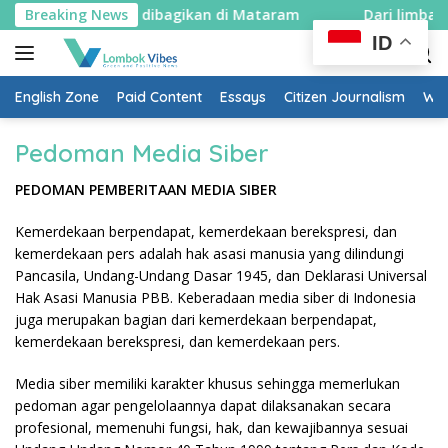
Skip
 merah putih dibagikan di Mataram
Breaking News
Dari limbah jadi c
to
ID
content
English Zone
Paid Content
Essays
Citizen Journalism
Wow
Pedoman Media Siber
PEDOMAN PEMBERITAAN MEDIA SIBER
Kemerdekaan berpendapat, kemerdekaan berekspresi, dan
kemerdekaan pers adalah hak asasi manusia yang dilindungi
Pancasila, Undang-Undang Dasar 1945, dan Deklarasi Universal
Hak Asasi Manusia PBB. Keberadaan media siber di Indonesia
juga merupakan bagian dari kemerdekaan berpendapat,
kemerdekaan berekspresi, dan kemerdekaan pers.
Media siber memiliki karakter khusus sehingga memerlukan
pedoman agar pengelolaannya dapat dilaksanakan secara
profesional, memenuhi fungsi, hak, dan kewajibannya sesuai