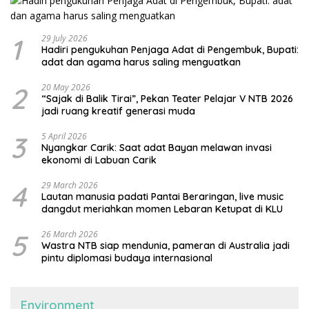
1
29 July 2026
Hadiri pengukuhan Penjaga Adat di Pengembuk, Bupati:
adat dan agama harus saling menguatkan
2
20 May 2026
“Sajak di Balik Tirai”, Pekan Teater Pelajar V NTB 2026
jadi ruang kreatif generasi muda
3
5 April 2026
Nyangkar Carik: Saat adat Bayan melawan invasi
ekonomi di Labuan Carik
4
29 March 2026
Lautan manusia padati Pantai Beraringan, live music
dangdut meriahkan momen Lebaran Ketupat di KLU
5
26 March 2026
Wastra NTB siap mendunia, pameran di Australia jadi
pintu diplomasi budaya internasional
Environment