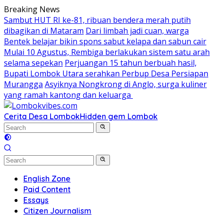
Skip
Breaking News
to
Sambut HUT RI ke-81, ribuan bendera merah putih
content
dibagikan di Mataram
Dari limbah jadi cuan, warga
Bentek belajar bikin spons sabut kelapa dan sabun cair
Mulai 10 Agustus, Rembiga berlakukan sistem satu arah
selama sepekan
Perjuangan 15 tahun berbuah hasil,
Bupati Lombok Utara serahkan Perbup Desa Persiapan
Murangga
Asyiknya Nongkrong di Anglo, surga kuliner
yang ramah kantong dan keluarga
Cerita Desa Lombok
Hidden gem Lombok
English Zone
Paid Content
Essays
Citizen Journalism