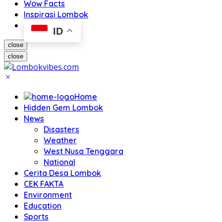
Wow Facts
Inspirasi Lombok
ID
close
close
Home
Hidden Gem Lombok
News
Disasters
Weather
West Nusa Tenggara
National
Cerita Desa Lombok
CEK FAKTA
Environment
Education
Sports