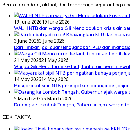
Berita terupdate, aktual, dan terpercaya seputar lingku
19 June 2026
19 June 2026
WALHI NTB dan warga Gili Meno adukan krisis air b
3 June 2026
3 June 2026
Dari limbah jadi cuan! Bhayangkari KLU dan mahas
21 May 2026
21 May 2026
Warga Gili Meno turun ke laut, tuntut air bersih lew
14 May 2026
14 May 2026
Masyarakat sipil NTB peringatkan bahaya perjanjian
5 March 2026
5 March 2026
Datang ke Lombok Tengah, Gubernur ajak warga ta
CEK FAKTA