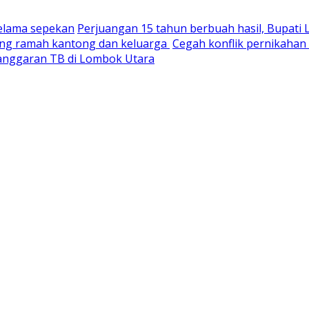
selama sepekan
Perjuangan 15 tahun berbuah hasil, Bupati
yang ramah kantong dan keluarga
Cegah konflik pernikaha
nganggaran TB di Lombok Utara