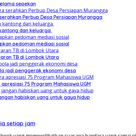
 selama sepekan
a serahkan Perbup Desa Persiapan Murangga
 kantong dan keluarga
pkan pedoman mediasi sosial
ggaran TB di Lombok Utara
ola jadi penggerak ekonomi desa
a apresiasi 75 Program Mahasiswa UGM
angan habiskan uang untuk gaya hidup
ia setiap jam
ebook yang memperlihatkan suasana bandara yang ramai 