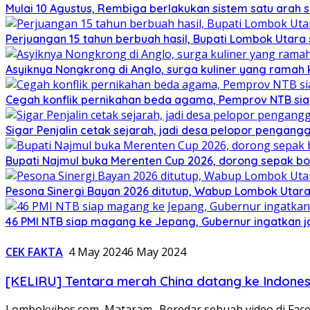
Mulai 10 Agustus, Rembiga berlakukan sistem satu arah
Perjuangan 15 tahun berbuah hasil, Bupati Lombok Utar
Asyiknya Nongkrong di Anglo, surga kuliner yang ramah
Cegah konflik pernikahan beda agama, Pemprov NTB sia
Sigar Penjalin cetak sejarah, jadi desa pelopor pengan
Bupati Najmul buka Merenten Cup 2026, dorong sepak b
Pesona Sinergi Bayan 2026 ditutup, Wabup Lombok Utar
46 PMI NTB siap magang ke Jepang, Gubernur ingatkan j
CEK FAKTA
4 May 2024
6 May 2024
[KELIRU] Tentara merah China datang ke Indones
Lombokvibes.com, Mataram- Beredar sebuah video di Fac