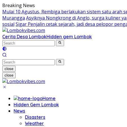
Skip
Breaking News
to
Mulai 10 Agustus, Rembiga berlakukan sistem satu arah 
content
Murangga
Asyiknya Nongkrong di Anglo, surga kuliner 
sosial
Sigar Penjalin cetak sejarah, jadi desa pelopor pe
Cerita Desa Lombok
Hidden gem Lombok
close
close
Home
Hidden Gem Lombok
News
Disasters
Weather