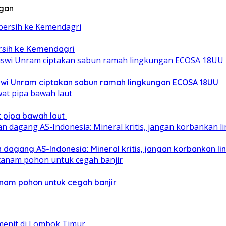
ngan
ersih ke Kemendagri
iswi Unram ciptakan sabun ramah lingkungan ECOSA 18UU
at pipa bawah laut
 dagang AS-Indonesia: Mineral kritis, jangan korbankan l
nam pohon untuk cegah banjir