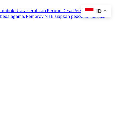
 Lombok Utara serahkan Perbup Desa Persiapan
ID
n beda agama, Pemprov NTB siapkan pedoman mediasi