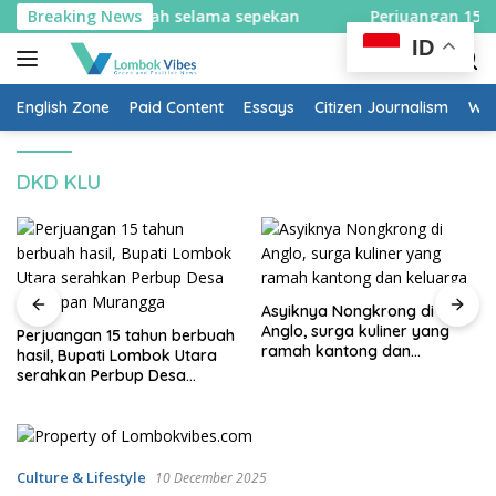
Skip
n sistem satu arah selama sepekan
Breaking News
Perjuangan 15 tahu
to
ID
content
English Zone
Paid Content
Essays
Citizen Journalism
Wow
DKD KLU
Asyiknya Nongkrong di
Anglo, surga kuliner yang
Perjuangan 15 tahun berbuah
ramah kantong dan
hasil, Bupati Lombok Utara
keluarga
serahkan Perbup Desa
Persiapan Murangga
Culture & Lifestyle
10 December 2025