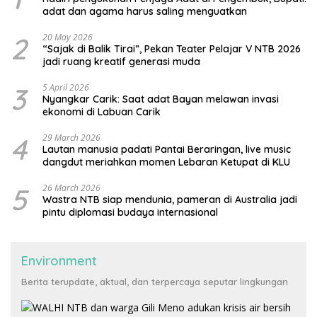
adat dan agama harus saling menguatkan
2
20 May 2026
“Sajak di Balik Tirai”, Pekan Teater Pelajar V NTB 2026
jadi ruang kreatif generasi muda
3
5 April 2026
Nyangkar Carik: Saat adat Bayan melawan invasi
ekonomi di Labuan Carik
4
29 March 2026
Lautan manusia padati Pantai Beraringan, live music
dangdut meriahkan momen Lebaran Ketupat di KLU
5
26 March 2026
Wastra NTB siap mendunia, pameran di Australia jadi
pintu diplomasi budaya internasional
Environment
Berita terupdate, aktual, dan terpercaya seputar lingkungan