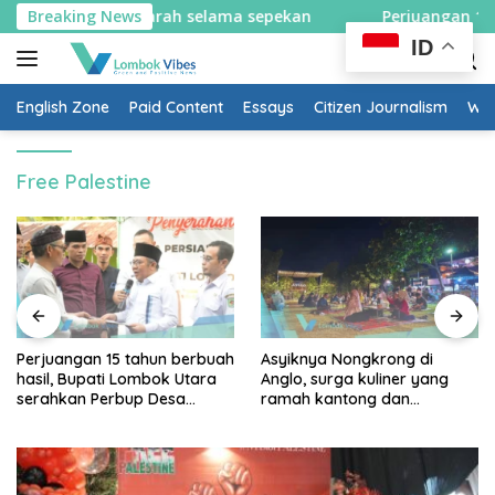
Skip
n sistem satu arah selama sepekan
Breaking News
Perjuangan 15 tah
to
ID
content
English Zone
Paid Content
Essays
Citizen Journalism
Wow
Free Palestine
Perjuangan 15 tahun berbuah
Asyiknya Nongkrong di
hasil, Bupati Lombok Utara
Anglo, surga kuliner yang
serahkan Perbup Desa
ramah kantong dan
Persiapan Murangga
keluarga