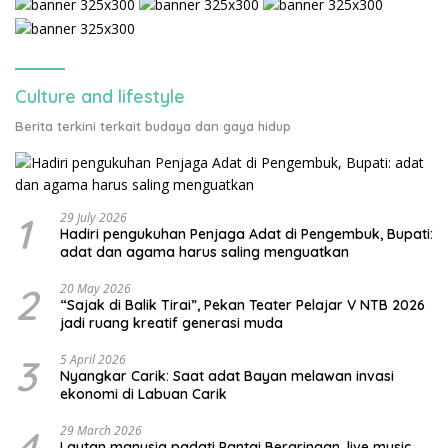
Culture and lifestyle
Berita terkini terkait budaya dan gaya hidup
1
29 July 2026
Hadiri pengukuhan Penjaga Adat di Pengembuk, Bupati:
adat dan agama harus saling menguatkan
2
20 May 2026
“Sajak di Balik Tirai”, Pekan Teater Pelajar V NTB 2026
jadi ruang kreatif generasi muda
3
5 April 2026
Nyangkar Carik: Saat adat Bayan melawan invasi
ekonomi di Labuan Carik
4
29 March 2026
Lautan manusia padati Pantai Beraringan, live music