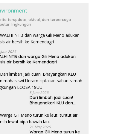
nvironment
rita terupdate, aktual, dan terpercaya
putar lingkungan
 June 2026
LHI NTB dan warga Gili Meno adukan
isis air bersih ke Kemendagri
3 June 2026
Dari limbah jadi cuan!
Bhayangkari KLU dan
mahasiswi Unram ciptakan
sabun ramah lingkungan
ECOSA 18UU
21 May 2026
Warga Gili Meno turun ke