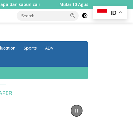
bun cair
Mulai 10 Agustus, Rembiga berlakukan sistem
ID
close
ducation
Sports
ADV
PAPER