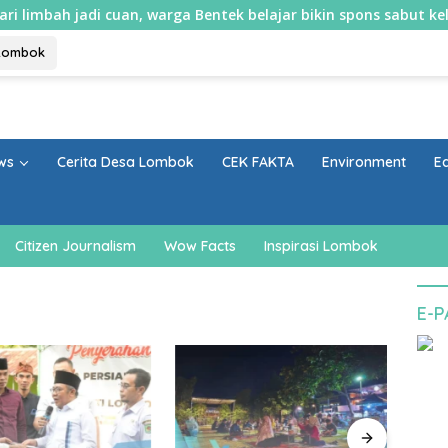
jadi cuan, warga Bentek belajar bikin spons sabut kelapa dan sa
Lombok
ws
Cerita Desa Lombok
CEK FAKTA
Environment
E
Citizen Journalism
Wow Facts
Inspirasi Lombok
E-