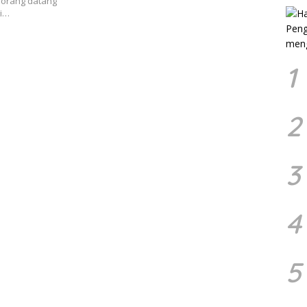
 orang datang
li…
1
2
3
4
5