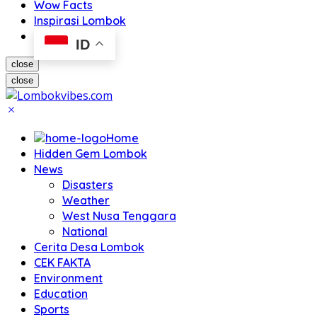
Wow Facts
Inspirasi Lombok
ID
close
close
Home
Hidden Gem Lombok
News
Disasters
Weather
West Nusa Tenggara
National
Cerita Desa Lombok
CEK FAKTA
Environment
Education
Sports