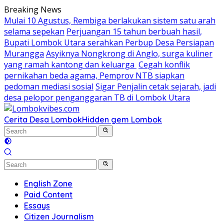
Skip
Breaking News
to
Mulai 10 Agustus, Rembiga berlakukan sistem satu arah
content
selama sepekan
Perjuangan 15 tahun berbuah hasil,
Bupati Lombok Utara serahkan Perbup Desa Persiapan
Murangga
Asyiknya Nongkrong di Anglo, surga kuliner
yang ramah kantong dan keluarga
Cegah konflik
pernikahan beda agama, Pemprov NTB siapkan
pedoman mediasi sosial
Sigar Penjalin cetak sejarah, jadi
desa pelopor penganggaran TB di Lombok Utara
Cerita Desa Lombok
Hidden gem Lombok
English Zone
Paid Content
Essays
Citizen Journalism