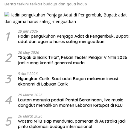
Berita terkini terkait budaya dan gaya hidup
1
29 July 2026
Hadiri pengukuhan Penjaga Adat di Pengembuk, Bupati:
adat dan agama harus saling menguatkan
2
20 May 2026
“Sajak di Balik Tirai”, Pekan Teater Pelajar V NTB 2026
jadi ruang kreatif generasi muda
3
5 April 2026
Nyangkar Carik: Saat adat Bayan melawan invasi
ekonomi di Labuan Carik
4
29 March 2026
Lautan manusia padati Pantai Beraringan, live music
dangdut meriahkan momen Lebaran Ketupat di KLU
5
26 March 2026
Wastra NTB siap mendunia, pameran di Australia jadi
pintu diplomasi budaya internasional