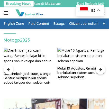
Skip
 putih dibagikan di Mataram
Breaking News
Dari limbah jadi cuan, wa
to
ID
content
English Zone
Paid Content
Essays
Citizen Journalism
Wow
Motogp2025
Mulai 10 Agustus, Rembiga
berlakukan sistem satu arah
Dari limbah jadi cuan, warga
selama sepekan
Bentek belajar bikin spons
sabut kelapa dan sabun cair