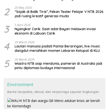
2
20 May 2026
“Sajak di Balik Tirai”, Pekan Teater Pelajar V NTB 2026
jadi ruang kreatif generasi muda
3
5 April 2026
Nyangkar Carik: Saat adat Bayan melawan invasi
ekonomi di Labuan Carik
4
29 March 2026
Lautan manusia padati Pantai Beraringan, live music
dangdut meriahkan momen Lebaran Ketupat di KLU
5
26 March 2026
Wastra NTB siap mendunia, pameran di Australia jadi
pintu diplomasi budaya internasional
Environment
Berita terupdate, aktual, dan terpercaya seputar lingkungan