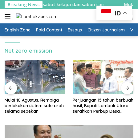
Skip
ar bikin spons sabut kelapa dan sabun cair
Breaking News
Mulai 10 Ag
to
ID
content
English Zone
Paid Content
Essays
Citizen Journalism
Wow
Net zero emission
Mulai 10 Agustus, Rembiga
Perjuangan 15 tahun berbuah
berlakukan sistem satu arah
hasil, Bupati Lombok Utara
selama sepekan
serahkan Perbup Desa
Persiapan Murangga