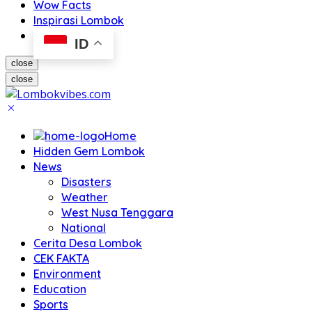
Wow Facts
Inspirasi Lombok
ID
close
close
Home
Hidden Gem Lombok
News
Disasters
Weather
West Nusa Tenggara
National
Cerita Desa Lombok
CEK FAKTA
Environment
Education
Sports