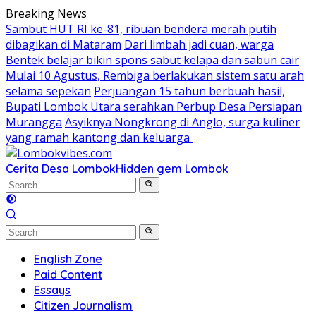
Skip
Breaking News
to
Sambut HUT RI ke-81, ribuan bendera merah putih
content
dibagikan di Mataram
Dari limbah jadi cuan, warga
Bentek belajar bikin spons sabut kelapa dan sabun cair
Mulai 10 Agustus, Rembiga berlakukan sistem satu arah
selama sepekan
Perjuangan 15 tahun berbuah hasil,
Bupati Lombok Utara serahkan Perbup Desa Persiapan
Murangga
Asyiknya Nongkrong di Anglo, surga kuliner
yang ramah kantong dan keluarga
Cerita Desa Lombok
Hidden gem Lombok
English Zone
Paid Content
Essays
Citizen Journalism