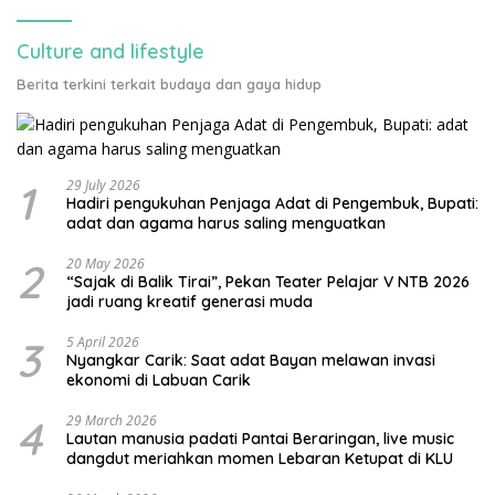
Culture and lifestyle
Berita terkini terkait budaya dan gaya hidup
1
29 July 2026
Hadiri pengukuhan Penjaga Adat di Pengembuk, Bupati:
adat dan agama harus saling menguatkan
2
20 May 2026
“Sajak di Balik Tirai”, Pekan Teater Pelajar V NTB 2026
jadi ruang kreatif generasi muda
3
5 April 2026
Nyangkar Carik: Saat adat Bayan melawan invasi
ekonomi di Labuan Carik
4
29 March 2026
Lautan manusia padati Pantai Beraringan, live music
dangdut meriahkan momen Lebaran Ketupat di KLU