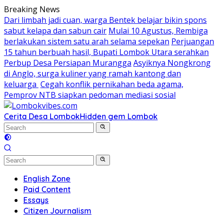
Skip
Breaking News
to
Dari limbah jadi cuan, warga Bentek belajar bikin spons
content
sabut kelapa dan sabun cair
Mulai 10 Agustus, Rembiga
berlakukan sistem satu arah selama sepekan
Perjuangan
15 tahun berbuah hasil, Bupati Lombok Utara serahkan
Perbup Desa Persiapan Murangga
Asyiknya Nongkrong
di Anglo, surga kuliner yang ramah kantong dan
keluarga
Cegah konflik pernikahan beda agama,
Pemprov NTB siapkan pedoman mediasi sosial
Cerita Desa Lombok
Hidden gem Lombok
English Zone
Paid Content
Essays
Citizen Journalism