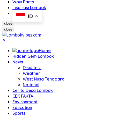
Wow Facts
Inspirasi Lombok
ID
close
close
Home
Hidden Gem Lombok
News
Disasters
Weather
West Nusa Tenggara
National
Cerita Desa Lombok
CEK FAKTA
Environment
Education
Sports