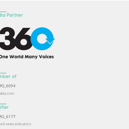
ia Partner
mber of
akta.com
ifier
ted news indicators