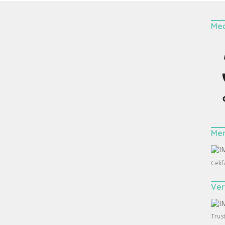
Med
Me
Cekf
Ver
Trus