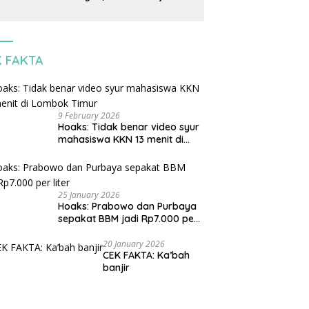
warga tanam pohon untuk
cegah banjir
K FAKTA
9 February 2026
Hoaks: Tidak benar video syur
mahasiswa KKN 13 menit di
Lombok Timur
25 January 2026
Hoaks: Prabowo dan Purbaya
sepakat BBM jadi Rp7.000 per
liter
20 January 2026
CEK FAKTA: Ka’bah
banjir