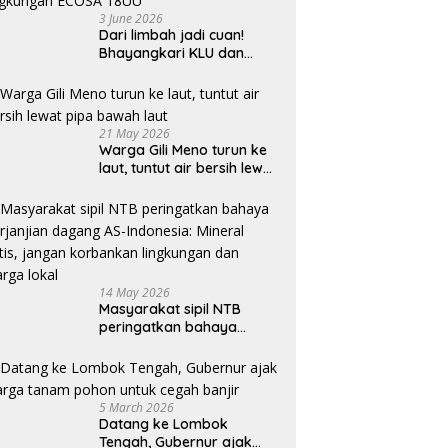
3 June 2026
Dari limbah jadi cuan!
Bhayangkari KLU dan
mahasiswi Unram ciptakan
sabun ramah lingkungan
ECOSA 18UU
21 May 2026
Warga Gili Meno turun ke
laut, tuntut air bersih lewat
pipa bawah laut
14 May 2026
Masyarakat sipil NTB
peringatkan bahaya
perjanjian dagang AS-
Indonesia: Mineral kritis,
jangan korbankan
lingkungan dan warga
5 March 2026
lokal
Datang ke Lombok
Tengah, Gubernur ajak