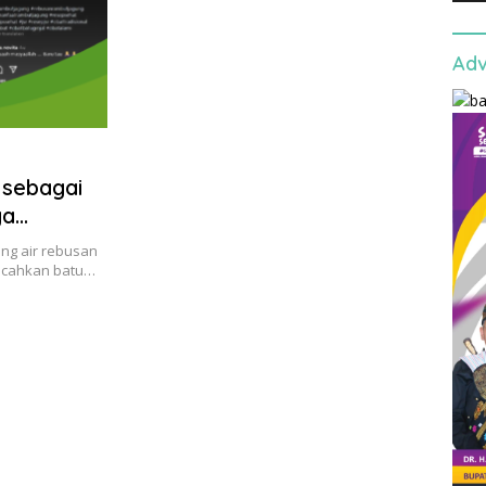
Adv
 sebagai
ya…
ng air rebusan
ecahkan batu…