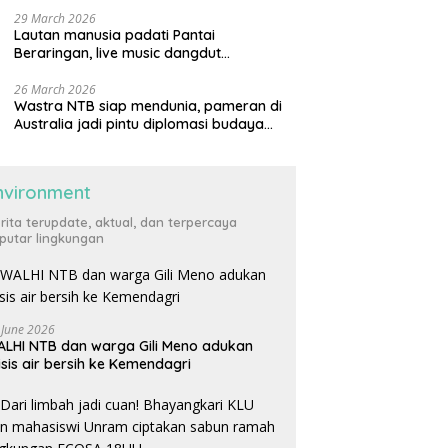
29 March 2026
Lautan manusia padati Pantai
Beraringan, live music dangdut
meriahkan momen Lebaran Ketupat di
KLU
26 March 2026
Wastra NTB siap mendunia, pameran di
Australia jadi pintu diplomasi budaya
internasional
nvironment
rita terupdate, aktual, dan terpercaya
putar lingkungan
 June 2026
LHI NTB dan warga Gili Meno adukan
isis air bersih ke Kemendagri