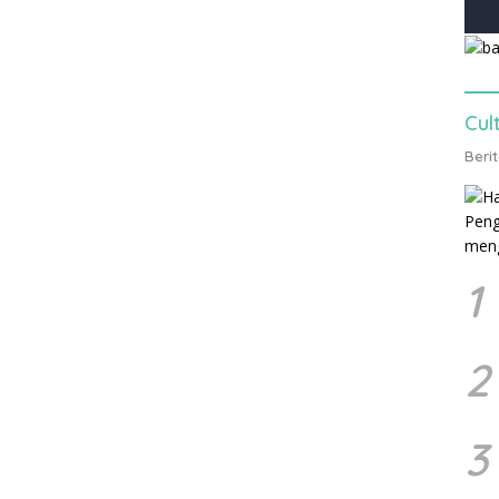
Cul
Beri
1
2
3