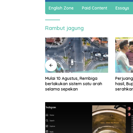
English Zone
Paid Content
Essays
Rambut jagung
jadi cuan, warga
Mulai 10 Agustus, Rembiga
Perjuang
ar bikin spons
berlakukan sistem satu arah
hasil, B
a dan sabun cair
selama sepekan
serahka
Persiap