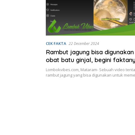
CEK FAKTA
22 December 2024
Rambut jagung bisa digunakan
obat batu ginjal, begini faktan
Lombokvibes.com, Mataram- Sebuah video tenta
rambut jagung yang bisa digunakan untuk mem