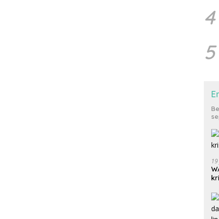
4
5
E
Be
se
19
WA
kr