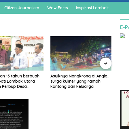
Citizen Journalism
Wow Facts
Inspirasi Lombok
E-
an 15 tahun berbuah
Asyiknya Nongkrong di Anglo,
Cegah
upati Lombok Utara
surga kuliner yang ramah
agam
n Perbup Desa
kantong dan keluarga
pedo
an Murangga