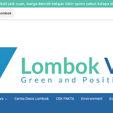
, warga Bentek belajar bikin spons sabut kelapa dan sabun cair
Lombok
ws
Cerita Desa Lombok
CEK FAKTA
Environment
E