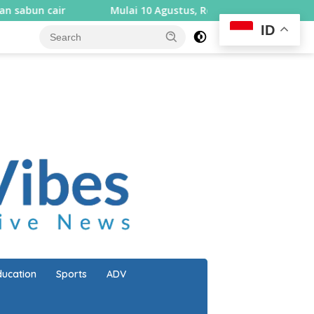
Mulai 10 Agustus, Rembiga berlakukan sistem satu ar
ID
close
ducation
Sports
ADV