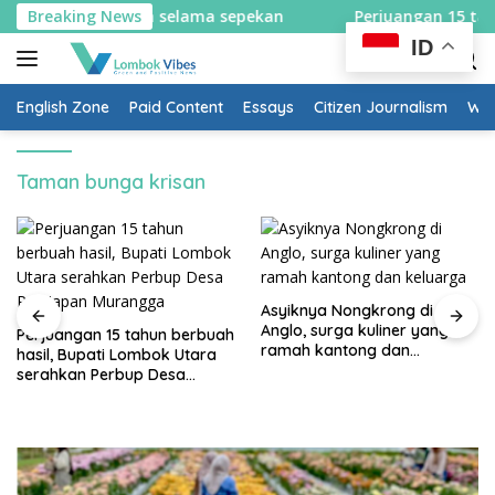
Skip
tem satu arah selama sepekan
Breaking News
Perjuangan 15 tahun ber
to
ID
content
English Zone
Paid Content
Essays
Citizen Journalism
Wow
Taman bunga krisan
Asyiknya Nongkrong di
Anglo, surga kuliner yang
Perjuangan 15 tahun berbuah
ramah kantong dan
hasil, Bupati Lombok Utara
keluarga
serahkan Perbup Desa
Persiapan Murangga