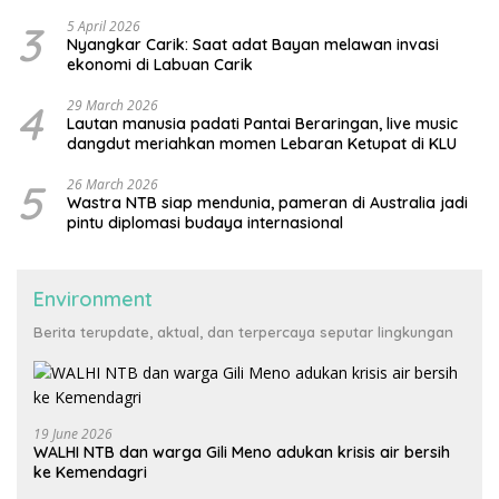
3
5 April 2026
Nyangkar Carik: Saat adat Bayan melawan invasi
ekonomi di Labuan Carik
4
29 March 2026
Lautan manusia padati Pantai Beraringan, live music
dangdut meriahkan momen Lebaran Ketupat di KLU
5
26 March 2026
Wastra NTB siap mendunia, pameran di Australia jadi
pintu diplomasi budaya internasional
Environment
Berita terupdate, aktual, dan terpercaya seputar lingkungan
19 June 2026
WALHI NTB dan warga Gili Meno adukan krisis air bersih
ke Kemendagri