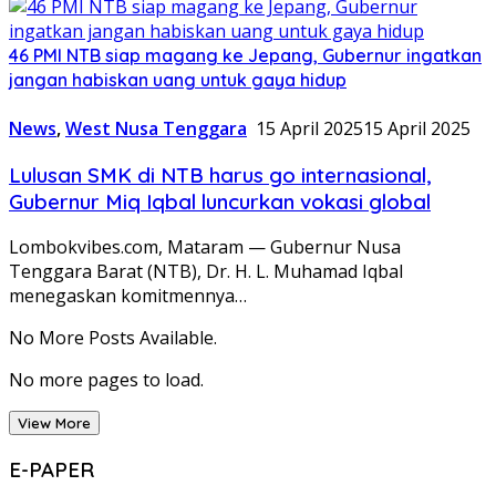
46 PMI NTB siap magang ke Jepang, Gubernur ingatkan
jangan habiskan uang untuk gaya hidup
News
,
West Nusa Tenggara
15 April 2025
15 April 2025
Lulusan SMK di NTB harus go internasional,
Gubernur Miq Iqbal luncurkan vokasi global
Lombokvibes.com, Mataram — Gubernur Nusa
Tenggara Barat (NTB), Dr. H. L. Muhamad Iqbal
menegaskan komitmennya…
No More Posts Available.
No more pages to load.
View More
E-PAPER