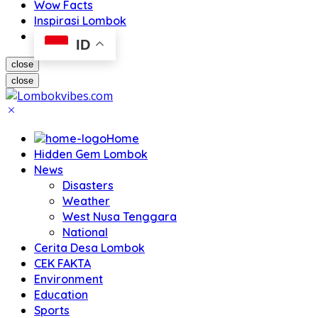
Wow Facts
Inspirasi Lombok
ID
close
close
Home
Hidden Gem Lombok
News
Disasters
Weather
West Nusa Tenggara
National
Cerita Desa Lombok
CEK FAKTA
Environment
Education
Sports