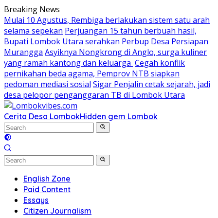
Skip
Breaking News
to
Mulai 10 Agustus, Rembiga berlakukan sistem satu arah
content
selama sepekan
Perjuangan 15 tahun berbuah hasil,
Bupati Lombok Utara serahkan Perbup Desa Persiapan
Murangga
Asyiknya Nongkrong di Anglo, surga kuliner
yang ramah kantong dan keluarga
Cegah konflik
pernikahan beda agama, Pemprov NTB siapkan
pedoman mediasi sosial
Sigar Penjalin cetak sejarah, jadi
desa pelopor penganggaran TB di Lombok Utara
Cerita Desa Lombok
Hidden gem Lombok
English Zone
Paid Content
Essays
Citizen Journalism