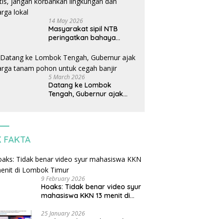
14 May 2026
Masyarakat sipil NTB
peringatkan bahaya
perjanjian dagang AS-
Indonesia: Mineral kritis,
jangan korbankan
lingkungan dan warga
5 March 2026
lokal
Datang ke Lombok
Tengah, Gubernur ajak
warga tanam pohon untuk
cegah banjir
K FAKTA
9 February 2026
Hoaks: Tidak benar video syur
mahasiswa KKN 13 menit di
Lombok Timur
25 January 2026