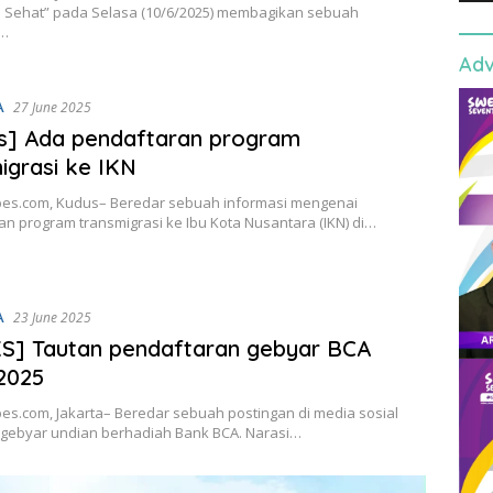
 Sehat” pada Selasa (10/6/2025) membagikan sebuah
n…
Adv
A
27 June 2025
s] Ada pendaftaran program
igrasi ke IKN
es.com, Kudus– Beredar sebuah informasi mengenai
n program transmigrasi ke Ibu Kota Nusantara (IKN) di…
A
23 June 2025
S] Tautan pendaftaran gebyar BCA
2025
es.com, Jakarta– Beredar sebuah postingan di media sosial
gebyar undian berhadiah Bank BCA. Narasi…