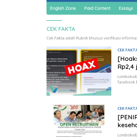
English Zone
Paid Content
Essays
CEK FAKTA
Cek Fakta adah Rubrik khusus verifikasi informa
CEK FAKT
[Hoak
Rp2,4 
Lombokvib
facebook 
CEK FAKT
[PENI
keseha
Lombokvib