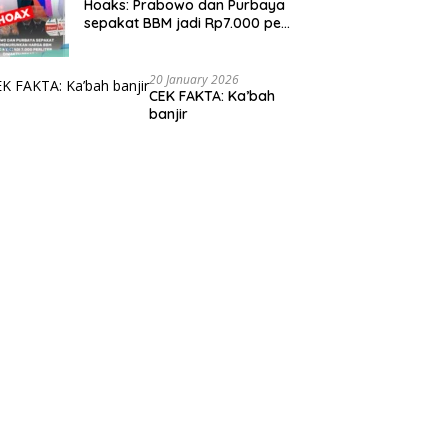
Hoaks: Prabowo dan Purbaya
sepakat BBM jadi Rp7.000 per
liter
20 January 2026
CEK FAKTA: Ka’bah
banjir