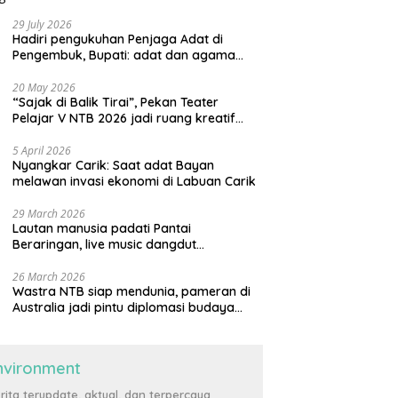
29 July 2026
Hadiri pengukuhan Penjaga Adat di
Pengembuk, Bupati: adat dan agama
harus saling menguatkan
20 May 2026
“Sajak di Balik Tirai”, Pekan Teater
Pelajar V NTB 2026 jadi ruang kreatif
generasi muda
5 April 2026
Nyangkar Carik: Saat adat Bayan
melawan invasi ekonomi di Labuan Carik
29 March 2026
Lautan manusia padati Pantai
Beraringan, live music dangdut
meriahkan momen Lebaran Ketupat di
KLU
26 March 2026
Wastra NTB siap mendunia, pameran di
Australia jadi pintu diplomasi budaya
internasional
nvironment
rita terupdate, aktual, dan terpercaya