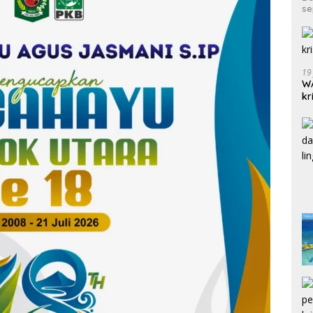
se
19
WA
kr