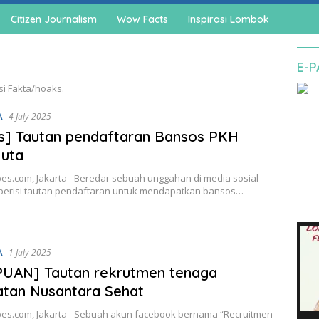
Citizen Journalism
Wow Facts
Inspirasi Lombok
E-
si Fakta/hoaks.
A
4 July 2025
s] Tautan pendaftaran Bansos PKH
juta
es.com, Jakarta– Beredar sebuah unggahan di media sosial
berisi tautan pendaftaran untuk mendapatkan bansos…
A
1 July 2025
PUAN] Tautan rekrutmen tenaga
tan Nusantara Sehat
es.com, Jakarta– Sebuah akun facebook bernama “Recruitmen