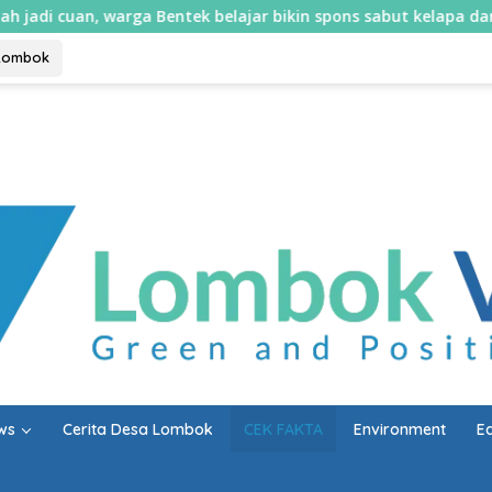
k belajar bikin spons sabut kelapa dan sabun cair
Mula
Lombok
ws
Cerita Desa Lombok
CEK FAKTA
Environment
E