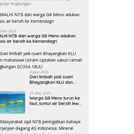
putar lingkungan
 June 2026
LHI NTB dan warga Gili Meno adukan
isis air bersih ke Kemendagri
3 June 2026
Dari limbah jadi cuan!
Bhayangkari KLU dan
mahasiswi Unram ciptakan
sabun ramah lingkungan
21 May 2026
Warga Gili Meno turun ke
ECOSA 18UU
laut, tuntut air bersih lewat
pipa bawah laut