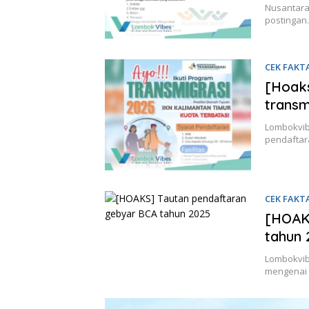
Nusantara
postinga
CEK FAKT
[Hoak
transm
Lombokvib
pendaftara
CEK FAKT
[HOAK
tahun 
Lombokvib
mengenai 