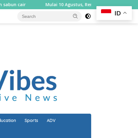
i 10 Agustus, Rembiga berlakukan sistem satu arah selama sep
ID
close
ducation
Sports
ADV