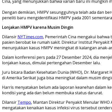
Cina, yang menunjukkan bahwa varian baru ini mungkin me
Dengan demikian, HMPV sesungguhnya telah ada dan bereda
peneliti baru mengidentifikasi HMPV pada 2001 sementara
Lonjakan HMPV karena Musim Dingin
Dilansir
NYTimes.com
, Pemerintah Cina mengakui bahwa t
pasien berobat ke rumah sakit. Direktur Institut Penyak
menunjukkan kasus HMPV meningkat di kalangan anak-ana
Dalam konferensi pers pada 27 Desember 2024, dia menjel
lonjakan kasus, dimulai pertengahan Desember lalu.
Juru bicara Badan Kesehatan Dunia (WHO), Dr. Margaret H
di Amerika Serikat juga bisa meningkat dalam musim dingi
Harris menyatakan belum ada laporan keanehan dalam ke
kondisi yang ada dan belum membuka status darurat.
Dilansir
Tempo
, Mantan Direktur Penyakit Menular WHO A
mengatakan kenaikan kasus infeksi virus tersebut cender