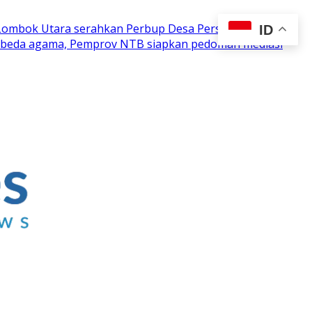
 Lombok Utara serahkan Perbup Desa Persiapan
ID
n beda agama, Pemprov NTB siapkan pedoman mediasi