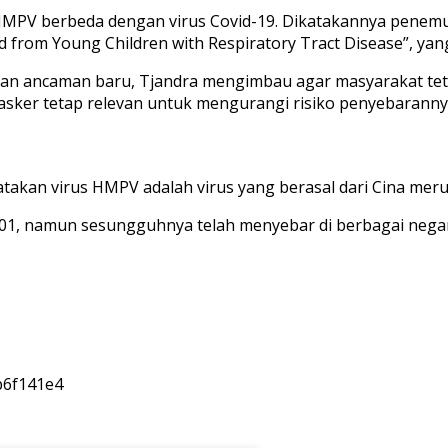
HMPV berbeda dengan virus Covid-19. Dikatakannya penemua
from Young Children with Respiratory Tract Disease”, yang 
an ancaman baru, Tjandra mengimbau agar masyarakat te
er tetap relevan untuk mengurangi risiko penyebarannya,
akan virus HMPV adalah virus yang berasal dari Cina meru
n 2001, namun sesungguhnya telah menyebar di berbagai neg
b6f141e4