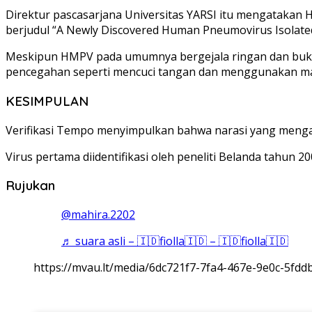
Direktur pascasarjana Universitas YARSI itu mengatakan 
berjudul “A Newly Discovered Human Pneumovirus Isolated 
Meskipun HMPV pada umumnya bergejala ringan dan buk
pencegahan seperti mencuci tangan dan menggunakan mask
KESIMPULAN
Verifikasi Tempo menyimpulkan bahwa narasi yang mengat
Virus pertama diidentifikasi oleh peneliti Belanda tahu
Rujukan
@mahira.2202
♬ suara asli – 🇮🇩fiolla🇮🇩 – 🇮🇩fiolla🇮🇩
https://mvau.lt/media/6dc721f7-7fa4-467e-9e0c-5fdd