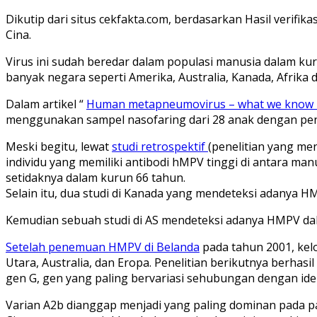
Dikutip dari situs cekfakta.com, berdasarkan Hasil verifi
Cina.
Virus ini sudah beredar dalam populasi manusia dalam kurun
banyak negara seperti Amerika, Australia, Kanada, Afrika 
Dalam artikel “
Human metapneumovirus – what we know
menggunakan sampel nasofaring dari 28 anak dengan pe
Meski begitu, lewat
studi retrospektif
(penelitian yang me
individu yang memiliki antibodi hMPV tinggi di antara ma
setidaknya dalam kurun 66 tahun.
Selain itu, dua studi di Kanada yang mendeteksi adanya
Kemudian sebuah studi di AS mendeteksi adanya HMPV dal
Setelah penemuan HMPV di Belanda
pada tahun 2001, kelo
Utara, Australia, dan Eropa. Penelitian berikutnya berhasi
gen G, gen yang paling bervariasi sehubungan dengan ide
Varian A2b dianggap menjadi yang paling dominan pada pasi