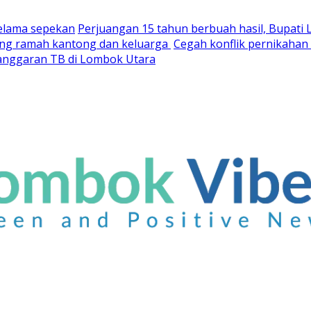
selama sepekan
Perjuangan 15 tahun berbuah hasil, Bupati
yang ramah kantong dan keluarga
Cegah konflik pernikaha
nganggaran TB di Lombok Utara