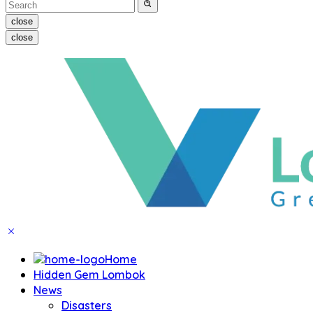
close
close
Home
Hidden Gem Lombok
News
Disasters