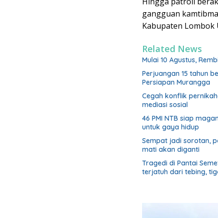
Hingga patroli berak
gangguan kamtibmas 
Kabupaten Lombok Ut
Related News
Mulai 10 Agustus, Rem
Perjuangan 15 tahun b
Persiapan Murangga
Cegah konflik pernik
mediasi sosial
46 PMI NTB siap magan
untuk gaya hidup
Sempat jadi sorotan, 
mati akan diganti
Tragedi di Pantai Sem
terjatuh dari tebing, t