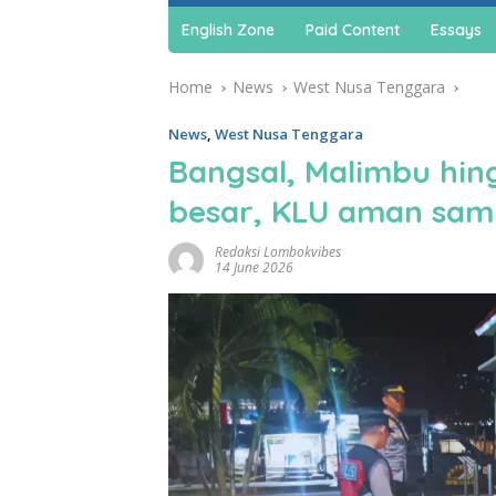
English Zone
Paid Content
Essays
Home
News
West Nusa Tenggara
News
,
West Nusa Tenggara
Bangsal, Malimbu hing
besar, KLU aman samp
Redaksi Lombokvibes
14 June 2026