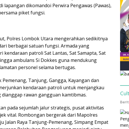
 di lapangan dikomandoi Perwira Pengawas (Pawas),
ersama piket fungsi.
but, Polres Lombok Utara mengerahkan sedikitnya
dari berbagai satuan fungsi. Armada yang
ari kendaraan patroli Sat Lantas, Sat Samapta, Sat
hingga ambulans Si Dokkes guna mendukung
lamatan personel selama bertugas.
ek Pemenang, Tanjung, Gangga, Kayangan dan
enerjunkan kendaraan patroli untuk menjangkau
Cul
ng dianggap rawan gangguan kamtibmas.
Beri
an pada sejumlah jalur strategis, pusat aktivitas
jek vital. Rombongan bergerak dari Mapolres
u Jalan Raya Tanjung-Pemenang, Simpang Empat