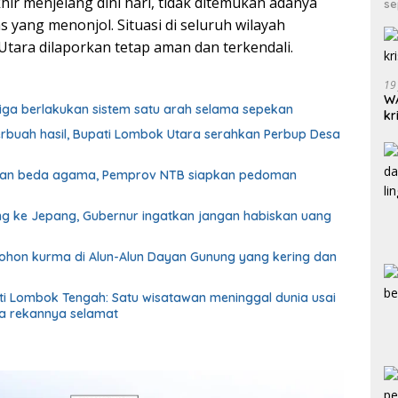
hir menjelang dini hari, tidak ditemukan adanya
se
yang menonjol. Situasi di seluruh wilayah
ara dilaporkan tetap aman dan terkendali.
19
WA
biga berlakukan sistem satu arah selama sepekan
kr
erbuah hasil, Bupati Lombok Utara serahkan Perbup Desa
ahan beda agama, Pemprov NTB siapkan pedoman
g ke Jepang, Gubernur ingatkan jangan habiskan uang
pohon kurma di Alun-Alun Dayan Gunung yang kering dan
eti Lombok Tengah: Satu wisatawan meninggal dunia usai
iga rekannya selamat