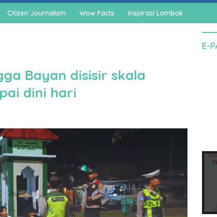
Citizen Journalism
Wow Facts
Inspirasi Lombok
E-
ga Bayan disisir skala
ai dini hari