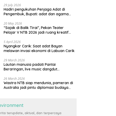
29 July 2026
Hadiri pengukuhan Penjaga Adat di
Pengembuk, Bupati: adat dan agama
harus saling menguatkan
20 May 2026
“Sajak di Balik Tirai”, Pekan Teater
Pelajar V NTB 2026 jadi ruang kreatif
generasi muda
5 April 2026
Nyangkar Carik: Saat adat Bayan
melawan invasi ekonomi di Labuan Carik
29 March 2026
Lautan manusia padati Pantai
Beraringan, live music dangdut
meriahkan momen Lebaran Ketupat di
KLU
26 March 2026
Wastra NTB siap mendunia, pameran di
Australia jadi pintu diplomasi budaya
internasional
nvironment
rita terupdate, aktual, dan terpercaya