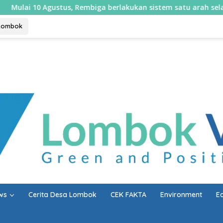
, Rembiga berlakukan sistem satu arah selama sepekan
Lombok
ws
Cerita Desa Lombok
CEK FAKTA
Environment
E