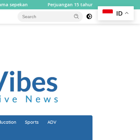
Perjuangan 15 tahun berbuah hasil, Bupati Lombok Utara se
ID
close
ducation
Sports
ADV