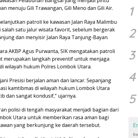
awasan Pelabuhan Bangsal yang menjadi pintu
1
n menuju Gili Trawangan, Gili Meno dan Gili Air.
lanjutkan patroli ke kawasan Jalan Raya Malimbu
2
 salah satu jalur wisata favorit, sebelum bergerak
njung dan menyisir Jalan Raya Tanjung-Bayan.
3
ara AKBP Agus Purwanta, SIK mengatakan patroli
ut merupakan langkah preventif untuk menjaga
 di wilayah hukum Polres Lombok Utara.
4
njani Presisi berjalan aman dan lancar. Sepanjang
ituasi kamtibmas di wilayah hukum Lombok Utara
5
ib dan sangat kondusif,” ujarnya.
an polisi di tengah masyarakat menjadi bagian dari
mbok Utara untuk memberikan rasa aman bagi
E
awan yang berkunjung ke daerah tersebut.
Be