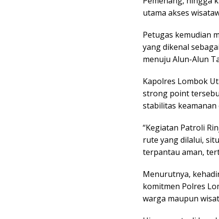
Pemenang, hingga k
utama akses wisatawa
Petugas kemudian me
yang dikenal sebagai
menuju Alun-Alun Ta
Kapolres Lombok Ut
strong point terseb
stabilitas keamanan
“Kegiatan Patroli Ri
rute yang dilalui, s
terpantau aman, tert
Menurutnya, kehadir
komitmen Polres Lo
warga maupun wisat