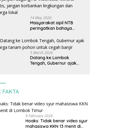
14 May 2026
Masyarakat sipil NTB
peringatkan bahaya
perjanjian dagang AS-
Indonesia: Mineral kritis,
jangan korbankan
lingkungan dan warga
5 March 2026
lokal
Datang ke Lombok
Tengah, Gubernur ajak
warga tanam pohon untuk
cegah banjir
K FAKTA
9 February 2026
Hoaks: Tidak benar video syur
mahasiswa KKN 13 menit di
Lombok Timur