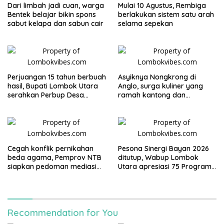
Dari limbah jadi cuan, warga
Mulai 10 Agustus, Rembiga
Bentek belajar bikin spons
berlakukan sistem satu arah
sabut kelapa dan sabun cair
selama sepekan
Perjuangan 15 tahun berbuah
Asyiknya Nongkrong di
hasil, Bupati Lombok Utara
Anglo, surga kuliner yang
serahkan Perbup Desa
ramah kantong dan
Persiapan Murangga
keluarga
Cegah konflik pernikahan
Pesona Sinergi Bayan 2026
beda agama, Pemprov NTB
ditutup, Wabup Lombok
siapkan pedoman mediasi
Utara apresiasi 75 Program
sosial
Mahasiswa UGM
Recommendation for You