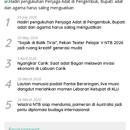
1
29 July 2026
Hadiri pengukuhan Penjaga Adat di Pengembuk, Bupati:
adat dan agama harus saling menguatkan
2
20 May 2026
“Sajak di Balik Tirai”, Pekan Teater Pelajar V NTB 2026
jadi ruang kreatif generasi muda
3
5 April 2026
Nyangkar Carik: Saat adat Bayan melawan invasi
ekonomi di Labuan Carik
4
29 March 2026
Lautan manusia padati Pantai Beraringan, live music
dangdut meriahkan momen Lebaran Ketupat di KLU
5
26 March 2026
Wastra NTB siap mendunia, pameran di Australia jadi
pintu diplomasi budaya internasional
Environment