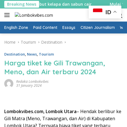
Skip
bikin spons sabut kelapa dan sabun cair
Breaking News
Mulai 10 Agust
to
ID
content
English Zone
Paid Content
Essays
Citizen Journalism
Wow
Home
Tourism
Destination
Destination
,
News
,
Tourism
Harga tiket ke Gili Trawangan,
Meno, dan Air terbaru 2024
Redaksi Lombokvibes
31 January 2024
Lombokvibes.com, Lombok Utara
– Hendak berlibur ke
Gili Matra (Meno, Trawangan, dan Air) di Kabupaten
Lombok Utara? Ternyata biaya tiket yang terbaru