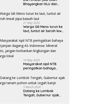
Bhayangkari KLU dan
mahasiswi Unram ciptakan
sabun ramah lingkungan
ECOSA 18UU
21 May 2026
Warga Gili Meno turun ke
laut, tuntut air bersih lewat
pipa bawah laut
14 May 2026
Masyarakat sipil NTB
peringatkan bahaya
perjanjian dagang AS-
Indonesia: Mineral kritis,
jangan korbankan
lingkungan dan warga
5 March 2026
lokal
Datang ke Lombok
Tengah, Gubernur ajak
warga tanam pohon untuk
cegah banjir