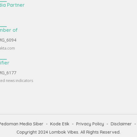
ia Partner
mber of
akta.com
ifier
ted news indicators
Pedoman Media Siber
Kode Etik
Privacy Policy
Disclaimer
Copyright 2024
Lombok Vibes
. All Rights Reserved.