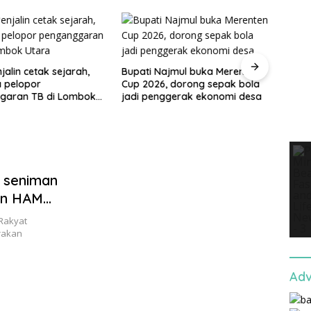
jalin cetak sejarah,
Bupati Najmul buka Merenten
a pelopor
Cup 2026, dorong sepak bola
Peson
garan TB di Lombok
jadi penggerak ekonomi desa
ditu
apres
Maha
n seniman
ran HAM
Rakyat
rakan
Adv