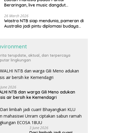
Beraringan, live music dangdut
meriahkan momen Lebaran Ketupat di
KLU
26 March 2026
Wastra NTB siap mendunia, pameran di
Australia jadi pintu diplomasi budaya
internasional
nvironment
rita terupdate, aktual, dan terpercaya
putar lingkungan
 June 2026
LHI NTB dan warga Gili Meno adukan
isis air bersih ke Kemendagri
3 June 2026
Dari limbah jadi cuan!