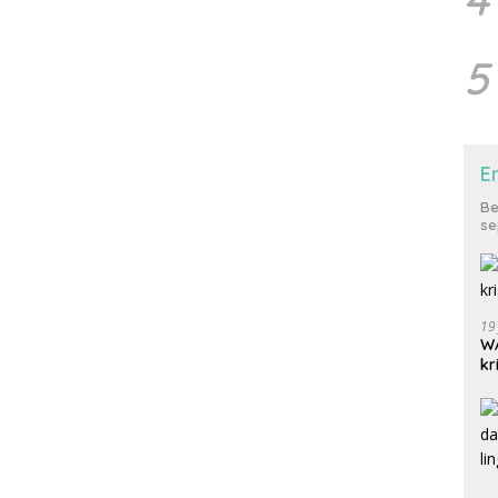
5
E
Be
se
19
WA
kr