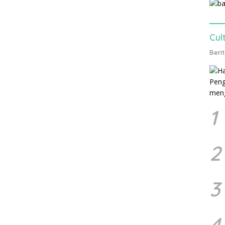
Cul
Beri
1
2
3
4