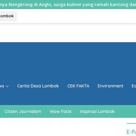
rong di Anglo, surga kuliner yang ramah kantong dan keluarg
Lombok
ws
Cerita Desa Lombok
CEK FAKTA
Environment
E
Citizen Journalism
Wow Facts
Inspirasi Lombok
E-