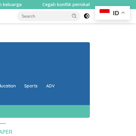
a
Cegah konflik pernikahan beda agama, Pemprov NTB 
ID
close
ducation
Sports
ADV
PAPER