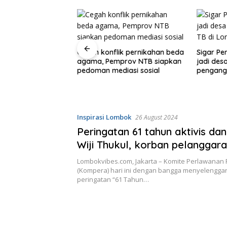
ngkrong di Anglo,
Cegah konflik pernikahan beda
Sigar Pen
er yang ramah
agama, Pemprov NTB siapkan
jadi des
n keluarga
pedoman mediasi sosial
pengang
Utara
Inspirasi Lombok
26 August 2024
Peringatan 61 tahun aktivis da
Wiji Thukul, korban pelangga
berat 1998
Lombokvibes.com, Jakarta – Komite Perlawanan 
(Kompera) hari ini dengan bangga menyelengga
peringatan “61 Tahun…