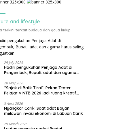
ture and lifestyle
ta terkini terkait budaya dan gaya hidup
29 July 2026
Hadiri pengukuhan Penjaga Adat di
Pengembuk, Bupati: adat dan agama
harus saling menguatkan
20 May 2026
“Sajak di Balik Tirai”, Pekan Teater
Pelajar V NTB 2026 jadi ruang kreatif
generasi muda
5 April 2026
Nyangkar Carik: Saat adat Bayan
melawan invasi ekonomi di Labuan Carik
29 March 2026
Lautan manusia padati Pantai