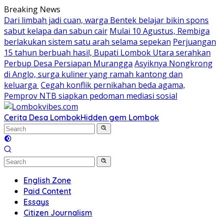
Skip
Breaking News
to
Dari limbah jadi cuan, warga Bentek belajar bikin spons
content
sabut kelapa dan sabun cair
Mulai 10 Agustus, Rembiga
berlakukan sistem satu arah selama sepekan
Perjuangan
15 tahun berbuah hasil, Bupati Lombok Utara serahkan
Perbup Desa Persiapan Murangga
Asyiknya Nongkrong
di Anglo, surga kuliner yang ramah kantong dan
keluarga
Cegah konflik pernikahan beda agama,
Pemprov NTB siapkan pedoman mediasi sosial
Cerita Desa Lombok
Hidden gem Lombok
English Zone
Paid Content
Essays
Citizen Journalism