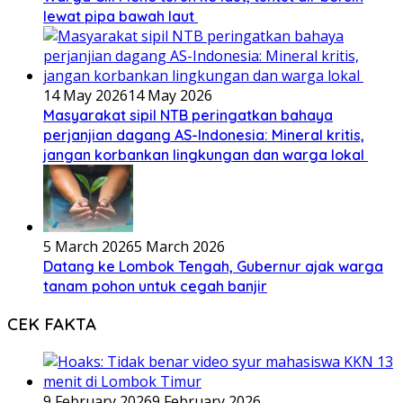
lewat pipa bawah laut
14 May 2026
14 May 2026
Masyarakat sipil NTB peringatkan bahaya
perjanjian dagang AS-Indonesia: Mineral kritis,
jangan korbankan lingkungan dan warga lokal
5 March 2026
5 March 2026
Datang ke Lombok Tengah, Gubernur ajak warga
tanam pohon untuk cegah banjir
CEK FAKTA
9 February 2026
9 February 2026