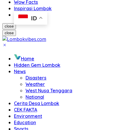
Wow Facts
Inspirasi Lombok
ID
close
close
Home
Hidden Gem Lombok
News
Disasters
Weather
West Nusa Tenggara
National
Cerita Desa Lombok
CEK FAKTA
Environment
Education
Sports