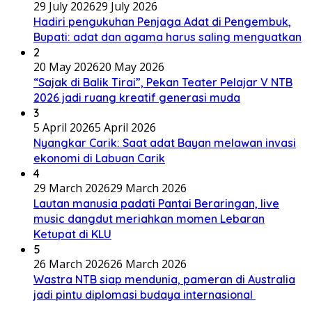
29 July 2026
29 July 2026
Hadiri pengukuhan Penjaga Adat di Pengembuk,
Bupati: adat dan agama harus saling menguatkan
2
20 May 2026
20 May 2026
“Sajak di Balik Tirai”, Pekan Teater Pelajar V NTB
2026 jadi ruang kreatif generasi muda
3
5 April 2026
5 April 2026
Nyangkar Carik: Saat adat Bayan melawan invasi
ekonomi di Labuan Carik
4
29 March 2026
29 March 2026
Lautan manusia padati Pantai Beraringan, live
music dangdut meriahkan momen Lebaran
Ketupat di KLU
5
26 March 2026
26 March 2026
Wastra NTB siap mendunia, pameran di Australia
jadi pintu diplomasi budaya internasional