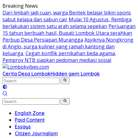
Skip
Breaking News
to
Dari limbah jadi cuan, warga Bentek belajar bikin spons
content
sabut kelapa dan sabun cair
Mulai 10 Agustus, Rembiga
berlakukan sistem satu arah selama sepekan
Perjuangan
15 tahun berbuah hasil, Bupati Lombok Utara serahkan
Perbup Desa Persiapan Murangga
Asyiknya Nongkrong
di Anglo, surga kuliner yang ramah kantong dan
keluarga
Cegah konflik pernikahan beda agama,
Pemprov NTB siapkan pedoman mediasi sosial
Cerita Desa Lombok
Hidden gem Lombok
English Zone
Paid Content
Essays
Citizen Journalism