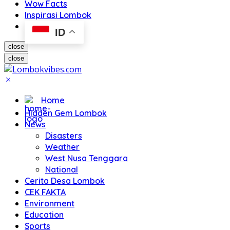
Wow Facts
Inspirasi Lombok
ID
close
close
Home
Hidden Gem Lombok
News
Disasters
Weather
West Nusa Tenggara
National
Cerita Desa Lombok
CEK FAKTA
Environment
Education
Sports