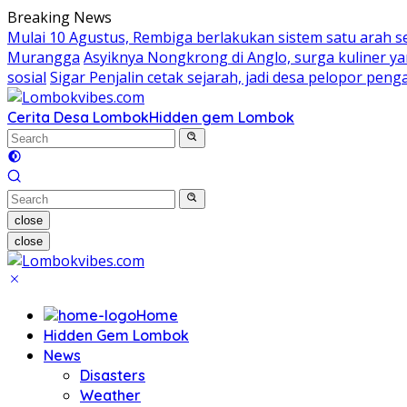
Skip
Breaking News
to
Mulai 10 Agustus, Rembiga berlakukan sistem satu arah 
content
Murangga
Asyiknya Nongkrong di Anglo, surga kuliner 
sosial
Sigar Penjalin cetak sejarah, jadi desa pelopor pe
Cerita Desa Lombok
Hidden gem Lombok
close
close
Home
Hidden Gem Lombok
News
Disasters
Weather