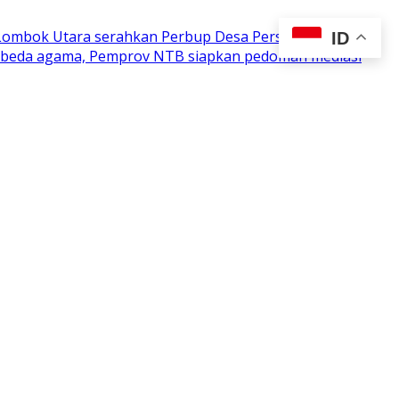
 Lombok Utara serahkan Perbup Desa Persiapan
ID
n beda agama, Pemprov NTB siapkan pedoman mediasi