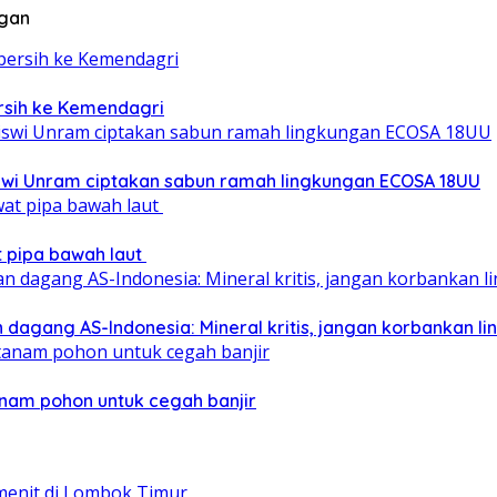
ngan
ersih ke Kemendagri
iswi Unram ciptakan sabun ramah lingkungan ECOSA 18UU
at pipa bawah laut
 dagang AS-Indonesia: Mineral kritis, jangan korbankan l
nam pohon untuk cegah banjir