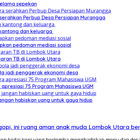
 selama sepekan
a serahkan Perbup Desa Persiapan Murangga
 kantong dan keluarga
pkan pedoman mediasi sosial
ggaran TB di Lombok Utara
ola jadi penggerak ekonomi desa
a apresiasi 75 Program Mahasiswa UGM
angan habiskan uang untuk gaya hidup
ngopi, ini ruang aman anak muda Lombok Utara be
en kedai kopi yang berlomba menghadirkan menu dan des