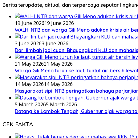
Berita terupdate, aktual, dan terpercaya seputar lingku
19 June 2026
19 June 2026
WALHI NTB dan warga Gili Meno adukan krisis air b
3 June 2026
3 June 2026
Dari limbah jadi cuan! Bhayangkari KLU dan mahas
21 May 2026
21 May 2026
Warga Gili Meno turun ke laut, tuntut air bersih lew
14 May 2026
14 May 2026
Masyarakat sipil NTB peringatkan bahaya perjanjian
5 March 2026
5 March 2026
Datang ke Lombok Tengah, Gubernur ajak warga ta
CEK FAKTA