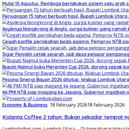
Mulai 10 Agustus, Rembiga berlakukan sistem satu arah
Perjuangan 15 tahun berbuah hasil, Bupati Lombok Utar
Asyiknya Nongkrong di Anglo, surga kuliner yang ramah
Cegah konflik pernikahan beda agama, Pemprov NTB sia
Sigar Penjalin cetak sejarah, jadi desa pelopor pengan
Bupati Najmul buka Merenten Cup 2026, dorong sepak b
Pesona Sinergi Bayan 2026 ditutup, Wabup Lombok Utar
46 PMI NTB siap magang ke Jepang, Gubernur ingatkan j
Economy & Business
18 February 2026
18 February 2026
Kolanta Coffee 2 tahun: Bukan sekadar tempat 
Lombokvibes.com, Lombok Utara— Di tengah maraknya tr