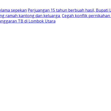
selama sepekan
Perjuangan 15 tahun berbuah hasil, Bupati
yang ramah kantong dan keluarga
Cegah konflik pernikaha
nganggaran TB di Lombok Utara