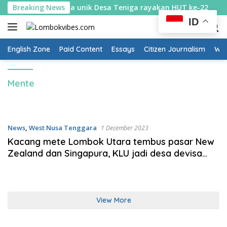
Skip
astik diburu: Cara unik Desa Teniga rayakan HUT ke-22
Breaking News
to
ID
content
English Zone
Paid Content
Essays
Citizen Journalism
Wow
Mente
News
,
West Nusa Tenggara
1 December 2023
Kacang mete Lombok Utara tembus pasar New
Zealand dan Singapura, KLU jadi desa devisa
pertama di NTB
View More