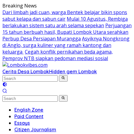
Skip
Breaking News
to
Dari limbah jadi cuan, warga Bentek belajar bikin spons
content
sabut kelapa dan sabun cair
Mulai 10 Agustus, Rembiga
berlakukan sistem satu arah selama sepekan
Perjuangan
15 tahun berbuah hasil, Bupati Lombok Utara serahkan
Perbup Desa Persiapan Murangga
Asyiknya Nongkrong
di Anglo, surga kuliner yang ramah kantong dan
keluarga
Cegah konflik pernikahan beda agama,
Pemprov NTB siapkan pedoman mediasi sosial
Cerita Desa Lombok
Hidden gem Lombok
English Zone
Paid Content
Essays
Citizen Journalism