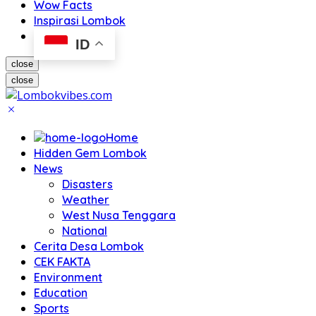
Wow Facts
Inspirasi Lombok
ID
close
close
Home
Hidden Gem Lombok
News
Disasters
Weather
West Nusa Tenggara
National
Cerita Desa Lombok
CEK FAKTA
Environment
Education
Sports