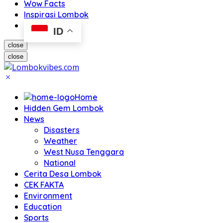
Wow Facts
Inspirasi Lombok
ID
close
close
Home
Hidden Gem Lombok
News
Disasters
Weather
West Nusa Tenggara
National
Cerita Desa Lombok
CEK FAKTA
Environment
Education
Sports