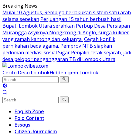
Skip
Breaking News
to
Mulai 10 Agustus, Rembiga berlakukan sistem satu arah
content
selama sepekan
Perjuangan 15 tahun berbuah hasil,
Bupati Lombok Utara serahkan Perbup Desa Persiapan
Murangga
Asyiknya Nongkrong di Anglo, surga kuliner
yang ramah kantong dan keluarga
Cegah konflik
pernikahan beda agama, Pemprov NTB siapkan
pedoman mediasi sosial
Sigar Penjalin cetak sejarah, jadi
desa pelopor penganggaran TB di Lombok Utara
Cerita Desa Lombok
Hidden gem Lombok
English Zone
Paid Content
Essays
Citizen Journalism