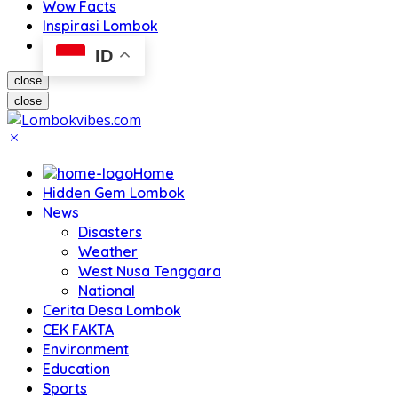
Wow Facts
Inspirasi Lombok
ID
close
close
Home
Hidden Gem Lombok
News
Disasters
Weather
West Nusa Tenggara
National
Cerita Desa Lombok
CEK FAKTA
Environment
Education
Sports