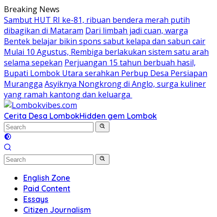
Skip
Breaking News
to
Sambut HUT RI ke-81, ribuan bendera merah putih
content
dibagikan di Mataram
Dari limbah jadi cuan, warga
Bentek belajar bikin spons sabut kelapa dan sabun cair
Mulai 10 Agustus, Rembiga berlakukan sistem satu arah
selama sepekan
Perjuangan 15 tahun berbuah hasil,
Bupati Lombok Utara serahkan Perbup Desa Persiapan
Murangga
Asyiknya Nongkrong di Anglo, surga kuliner
yang ramah kantong dan keluarga
Cerita Desa Lombok
Hidden gem Lombok
English Zone
Paid Content
Essays
Citizen Journalism