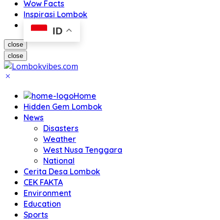
Wow Facts
Inspirasi Lombok
ID
close
close
Home
Hidden Gem Lombok
News
Disasters
Weather
West Nusa Tenggara
National
Cerita Desa Lombok
CEK FAKTA
Environment
Education
Sports