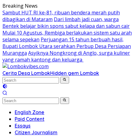
Skip
Breaking News
to
Sambut HUT RI ke-81, ribuan bendera merah putih
content
dibagikan di Mataram
Dari limbah jadi cuan, warga
Bentek belajar bikin spons sabut kelapa dan sabun cair
Mulai 10 Agustus, Rembiga berlakukan sistem satu arah
selama sepekan
Perjuangan 15 tahun berbuah hasil,
Bupati Lombok Utara serahkan Perbup Desa Persiapan
Murangga
Asyiknya Nongkrong di Anglo, surga kuliner
yang ramah kantong dan keluarga
Cerita Desa Lombok
Hidden gem Lombok
English Zone
Paid Content
Essays
Citizen Journalism