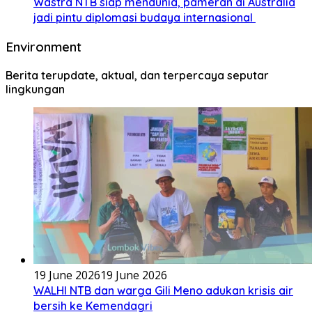
Wastra NTB siap mendunia, pameran di Australia
jadi pintu diplomasi budaya internasional
Environment
Berita terupdate, aktual, dan terpercaya seputar
lingkungan
19 June 2026
19 June 2026
WALHI NTB dan warga Gili Meno adukan krisis air
bersih ke Kemendagri