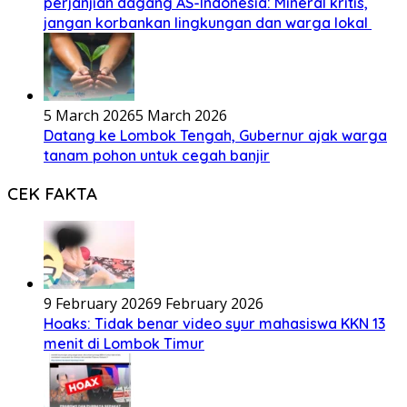
perjanjian dagang AS-Indonesia: Mineral kritis,
jangan korbankan lingkungan dan warga lokal
5 March 2026
5 March 2026
Datang ke Lombok Tengah, Gubernur ajak warga
tanam pohon untuk cegah banjir
CEK FAKTA
9 February 2026
9 February 2026
Hoaks: Tidak benar video syur mahasiswa KKN 13
menit di Lombok Timur