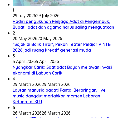
1
29 July 2026
29 July 2026
Hadiri pengukuhan Penjaga Adat di Pengembuk,
Bupati: adat dan agama harus saling menguatkan
2
20 May 2026
20 May 2026
“Sajak di Balik Tirai”, Pekan Teater Pelajar V NTB
2026 jadi ruang kreatif generasi muda
3
5 April 2026
5 April 2026
Nyangkar Carik: Saat adat Bayan melawan invasi
ekonomi di Labuan Carik
4
29 March 2026
29 March 2026
Lautan manusia padati Pantai Beraringan, live
music dangdut meriahkan momen Lebaran
Ketupat di KLU
5
26 March 2026
26 March 2026