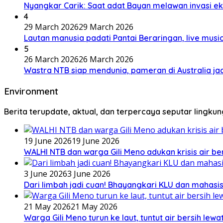
Nyangkar Carik: Saat adat Bayan melawan invasi ek
4
29 March 2026
29 March 2026
Lautan manusia padati Pantai Beraringan, live mu
5
26 March 2026
26 March 2026
Wastra NTB siap mendunia, pameran di Australia jad
Environment
Berita terupdate, aktual, dan terpercaya seputar lingku
19 June 2026
19 June 2026
WALHI NTB dan warga Gili Meno adukan krisis air b
3 June 2026
3 June 2026
Dari limbah jadi cuan! Bhayangkari KLU dan mahas
21 May 2026
21 May 2026
Warga Gili Meno turun ke laut, tuntut air bersih lew