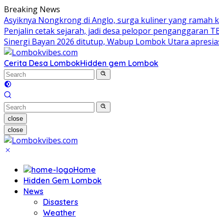
Skip
Breaking News
to
Asyiknya Nongkrong di Anglo, surga kuliner yang ramah 
content
Penjalin cetak sejarah, jadi desa pelopor penganggaran 
Sinergi Bayan 2026 ditutup, Wabup Lombok Utara apres
Cerita Desa Lombok
Hidden gem Lombok
close
close
Home
Hidden Gem Lombok
News
Disasters
Weather