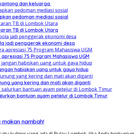
 kantong dan keluarga
pkan pedoman mediasi sosial
ggaran TB di Lombok Utara
ola jadi penggerak ekonomi desa
a apresiasi 75 Program Mahasiswa UGM
angan habiskan uang untuk gaya hidup
nung yang kering dan mati akan diganti
lurkan bantuan ayam petelur di Lombok Timur
su makan nambah!
tu kuliner yang ada di Pulau Lombok. Jika Anda berkunju