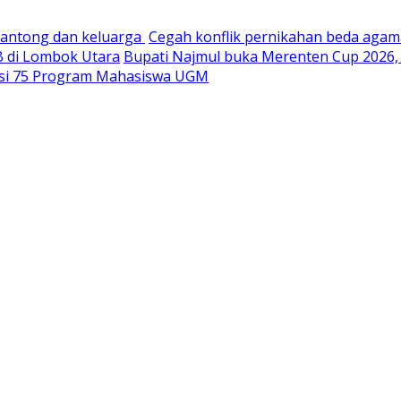
kantong dan keluarga
Cegah konflik pernikahan beda agam
TB di Lombok Utara
Bupati Najmul buka Merenten Cup 2026,
iasi 75 Program Mahasiswa UGM