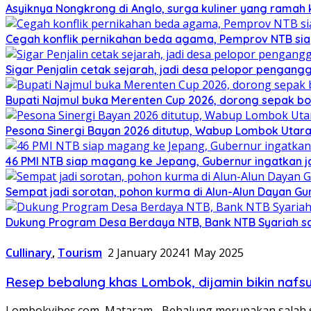
Asyiknya Nongkrong di Anglo, surga kuliner yang ramah
Cegah konflik pernikahan beda agama, Pemprov NTB sia
Sigar Penjalin cetak sejarah, jadi desa pelopor pengan
Bupati Najmul buka Merenten Cup 2026, dorong sepak b
Pesona Sinergi Bayan 2026 ditutup, Wabup Lombok Utar
46 PMI NTB siap magang ke Jepang, Gubernur ingatkan j
Sempat jadi sorotan, pohon kurma di Alun-Alun Dayan Gu
Dukung Program Desa Berdaya NTB, Bank NTB Syariah sa
Cullinary
,
Tourism
2 January 2024
1 May 2025
Resep bebalung khas Lombok, dijamin bikin naf
Lombokvibes.com, Mataram– Bebalung merupakan salah sa