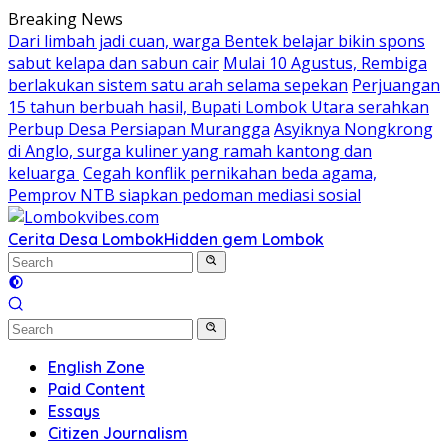
Skip
Breaking News
to
Dari limbah jadi cuan, warga Bentek belajar bikin spons
content
sabut kelapa dan sabun cair
Mulai 10 Agustus, Rembiga
berlakukan sistem satu arah selama sepekan
Perjuangan
15 tahun berbuah hasil, Bupati Lombok Utara serahkan
Perbup Desa Persiapan Murangga
Asyiknya Nongkrong
di Anglo, surga kuliner yang ramah kantong dan
keluarga
Cegah konflik pernikahan beda agama,
Pemprov NTB siapkan pedoman mediasi sosial
Cerita Desa Lombok
Hidden gem Lombok
English Zone
Paid Content
Essays
Citizen Journalism