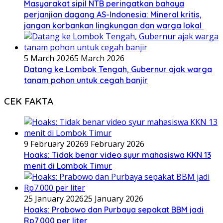
Masyarakat sipil NTB peringatkan bahaya
perjanjian dagang AS-Indonesia: Mineral kritis,
jangan korbankan lingkungan dan warga lokal
5 March 2026
5 March 2026
Datang ke Lombok Tengah, Gubernur ajak warga
tanam pohon untuk cegah banjir
CEK FAKTA
9 February 2026
9 February 2026
Hoaks: Tidak benar video syur mahasiswa KKN 13
menit di Lombok Timur
25 January 2026
25 January 2026
Hoaks: Prabowo dan Purbaya sepakat BBM jadi
Rp7.000 per liter