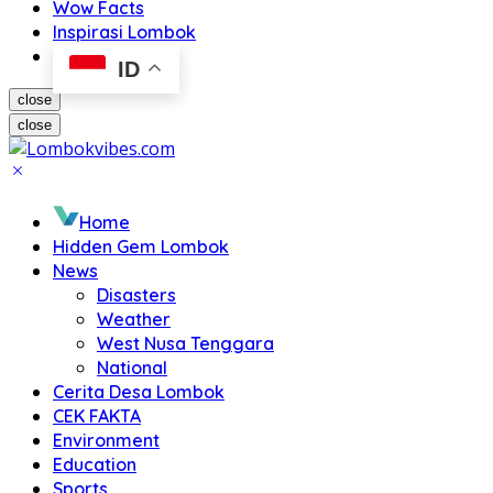
Wow Facts
Inspirasi Lombok
ID
close
close
Home
Hidden Gem Lombok
News
Disasters
Weather
West Nusa Tenggara
National
Cerita Desa Lombok
CEK FAKTA
Environment
Education
Sports