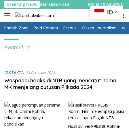
Skip
ons sabut kelapa dan sabun cair
Breaking News
Mulai 10 Agustus, Remb
to
ID
content
English Zone
Paid Content
Essays
Citizen Journalism
Wow
Rohmi firin
CEK FAKTA
14 December 2024
Waspadai hoaks di NTB yang mencatut nama
MK menjelang putusan Pilkada 2024
Hasil survei PRESISI: Rohmi-