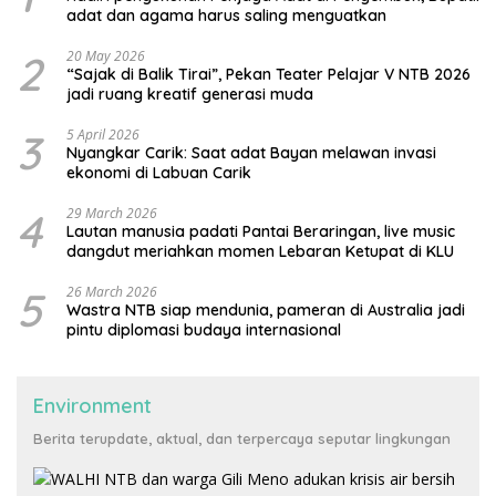
adat dan agama harus saling menguatkan
2
20 May 2026
“Sajak di Balik Tirai”, Pekan Teater Pelajar V NTB 2026
jadi ruang kreatif generasi muda
3
5 April 2026
Nyangkar Carik: Saat adat Bayan melawan invasi
ekonomi di Labuan Carik
4
29 March 2026
Lautan manusia padati Pantai Beraringan, live music
dangdut meriahkan momen Lebaran Ketupat di KLU
5
26 March 2026
Wastra NTB siap mendunia, pameran di Australia jadi
pintu diplomasi budaya internasional
Environment
Berita terupdate, aktual, dan terpercaya seputar lingkungan