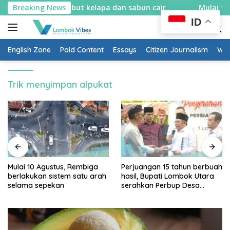
Skip
 spons sabut kelapa dan sabun cair
Breaking News
Mulai 10 Agustus, 
to
ID
content
English Zone
Paid Content
Essays
Citizen Journalism
Wow
Trik menyimpan alpukat
Mulai 10 Agustus, Rembiga
Perjuangan 15 tahun berbuah
berlakukan sistem satu arah
hasil, Bupati Lombok Utara
selama sepekan
serahkan Perbup Desa
Persiapan Murangga