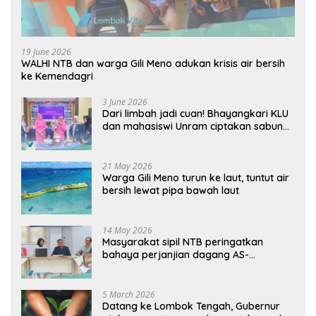
19 June 2026
WALHI NTB dan warga Gili Meno adukan krisis air bersih
ke Kemendagri
3 June 2026
Dari limbah jadi cuan! Bhayangkari KLU
dan mahasiswi Unram ciptakan sabun
ramah lingkungan ECOSA 18UU
21 May 2026
Warga Gili Meno turun ke laut, tuntut air
bersih lewat pipa bawah laut
14 May 2026
Masyarakat sipil NTB peringatkan
bahaya perjanjian dagang AS-
Indonesia: Mineral kritis, jangan
korbankan lingkungan dan warga lokal
5 March 2026
Datang ke Lombok Tengah, Gubernur