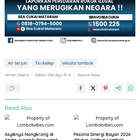
Air terjun
Tiu kelep
Wisata lombok
Writer: Nazra
Editor: Dwi Ayu Tri A
Source News
Read Also
Asyiknya Nongkrong di
Pesona Sinergi Bayan 2026