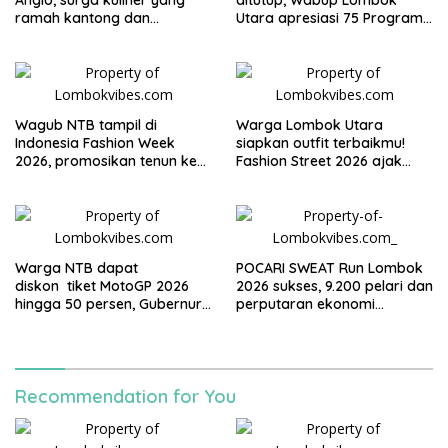
Anglo, surga kuliner yang
ditutup, Wabup Lombok
ramah kantong dan
Utara apresiasi 75 Program
keluarga
Mahasiswa UGM
Wagub NTB tampil di
Warga Lombok Utara
Indonesia Fashion Week
siapkan outfit terbaikmu!
2026, promosikan tenun ke
Fashion Street 2026 ajak
Panggung Nasional
warga tampil dan bersinar di
Alun-alun Dayan Gunung
Warga NTB dapat
POCARI SWEAT Run Lombok
diskon tiket MotoGP 2026
2026 sukses, 9.200 pelari dan
hingga 50 persen, Gubernur
perputaran ekonomi
Iqbal: Mandalika milik kita
diperkirakan capai Rp95
bersama
miliar
Recommendation for You