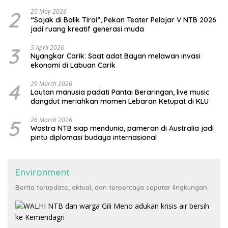
2
20 May 2026
“Sajak di Balik Tirai”, Pekan Teater Pelajar V NTB 2026
jadi ruang kreatif generasi muda
3
5 April 2026
Nyangkar Carik: Saat adat Bayan melawan invasi
ekonomi di Labuan Carik
4
29 March 2026
Lautan manusia padati Pantai Beraringan, live music
dangdut meriahkan momen Lebaran Ketupat di KLU
5
26 March 2026
Wastra NTB siap mendunia, pameran di Australia jadi
pintu diplomasi budaya internasional
Environment
Berita terupdate, aktual, dan terpercaya seputar lingkungan