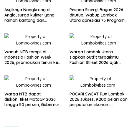
Asyiknya Nongkrong di
Pesona Sinergi Bayan 2026
Anglo, surga kuliner yang
ditutup, Wabup Lombok
ramah kantong dan
Utara apresiasi 75 Program
keluarga
Mahasiswa UGM
Wagub NTB tampil di
Warga Lombok Utara
Indonesia Fashion Week
siapkan outfit terbaikmu!
2026, promosikan tenun ke
Fashion Street 2026 ajak
Panggung Nasional
warga tampil dan bersinar di
Alun-alun Dayan Gunung
Warga NTB dapat
POCARI SWEAT Run Lombok
diskon tiket MotoGP 2026
2026 sukses, 9.200 pelari dan
hingga 50 persen, Gubernur
perputaran ekonomi
Iqbal: Mandalika milik kita
diperkirakan capai Rp95
bersama
miliar