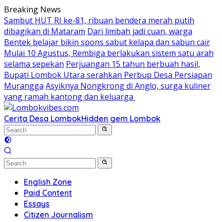
Skip
Breaking News
to
Sambut HUT RI ke-81, ribuan bendera merah putih
content
dibagikan di Mataram
Dari limbah jadi cuan, warga
Bentek belajar bikin spons sabut kelapa dan sabun cair
Mulai 10 Agustus, Rembiga berlakukan sistem satu arah
selama sepekan
Perjuangan 15 tahun berbuah hasil,
Bupati Lombok Utara serahkan Perbup Desa Persiapan
Murangga
Asyiknya Nongkrong di Anglo, surga kuliner
yang ramah kantong dan keluarga
Cerita Desa Lombok
Hidden gem Lombok
English Zone
Paid Content
Essays
Citizen Journalism