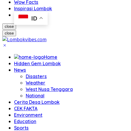
Wow Facts
Inspirasi Lombok
ID
close
close
Home
Hidden Gem Lombok
News
Disasters
Weather
West Nusa Tenggara
National
Cerita Desa Lombok
CEK FAKTA
Environment
Education
Sports