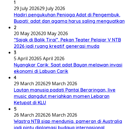
1
29 July 2026
29 July 2026
Hadiri pengukuhan Penjaga Adat di Pengembuk,
Bupati: adat dan agama harus saling menguatkan
2
20 May 2026
20 May 2026
“Sajak di Balik Tirai”, Pekan Teater Pelajar V NTB
2026 jadi ruang kreatif generasi muda
3
5 April 2026
5 April 2026
Nyangkar Carik: Saat adat Bayan melawan invasi
ekonomi di Labuan Carik
4
29 March 2026
29 March 2026
Lautan manusia padati Pantai Beraringan, live
music dangdut meriahkan momen Lebaran
Ketupat di KLU
5
26 March 2026
26 March 2026
Wastra NTB siap mendunia, pameran di Australia
jadi pintu diplomasi budaya internasional