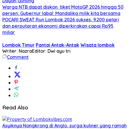
Dayan Gunung
Warga NTB dapat diskon tiket MotoGP 2026 hingga 50
persen, Gubernur Iqbal: Mandalika milik kita bersama
POCARI SWEAT Run Lombok 2026 sukses, 9.200 pelari
dan perputaran ekonomi diperkirakan capai Rp95
miliar
Lombok Timur
Pantai Antak-Antak
Wisata lombok
Writer: Nazra
Editor: Dwi ayu tri
Comment
Read Also
Asyiknya Nongkrong di Anglo, surga kuliner yang ramah