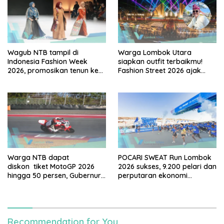
Wagub NTB tampil di
Warga Lombok Utara
Indonesia Fashion Week
siapkan outfit terbaikmu!
2026, promosikan tenun ke
Fashion Street 2026 ajak
Panggung Nasional
warga tampil dan bersinar di
Alun-alun Dayan Gunung
Warga NTB dapat
POCARI SWEAT Run Lombok
diskon tiket MotoGP 2026
2026 sukses, 9.200 pelari dan
hingga 50 persen, Gubernur
perputaran ekonomi
Iqbal: Mandalika milik kita
diperkirakan capai Rp95
bersama
miliar
Recommendation for You