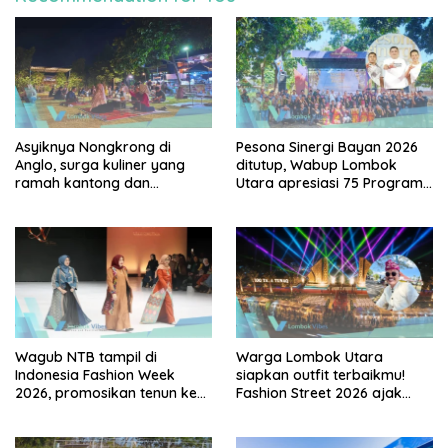
Asyiknya Nongkrong di
Pesona Sinergi Bayan 2026
Anglo, surga kuliner yang
ditutup, Wabup Lombok
ramah kantong dan
Utara apresiasi 75 Program
keluarga
Mahasiswa UGM
Wagub NTB tampil di
Warga Lombok Utara
Indonesia Fashion Week
siapkan outfit terbaikmu!
2026, promosikan tenun ke
Fashion Street 2026 ajak
Panggung Nasional
warga tampil dan bersinar di
Alun-alun Dayan Gunung