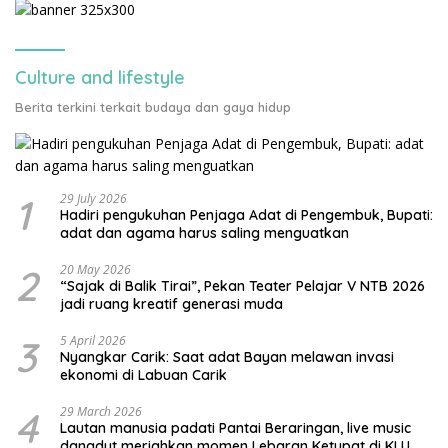
Culture and lifestyle
Berita terkini terkait budaya dan gaya hidup
1
29 July 2026
Hadiri pengukuhan Penjaga Adat di Pengembuk, Bupati:
adat dan agama harus saling menguatkan
2
20 May 2026
“Sajak di Balik Tirai”, Pekan Teater Pelajar V NTB 2026
jadi ruang kreatif generasi muda
3
5 April 2026
Nyangkar Carik: Saat adat Bayan melawan invasi
ekonomi di Labuan Carik
4
29 March 2026
Lautan manusia padati Pantai Beraringan, live music
dangdut meriahkan momen Lebaran Ketupat di KLU