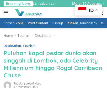
Skip
apa dan sabun cair
Breaking News
Mulai 10 Agustus, Rembiga berlakuk
to
ID
content
English Zone
Paid Content
Essays
Citizen Journalism
Wow
Home
Tourism
Destination
Destination
,
Tourism
Puluhan kapal pesiar dunia akan
singgah di Lombok, ada Celebrity
Millennium hingga Royal Carribean
Cruise
Redaksi Lombokvibes
11 November 2023