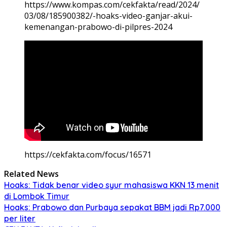
https://www.kompas.com/cekfakta/read/2024/
03/08/185900382/-hoaks-video-ganjar-akui-
kemenangan-prabowo-di-pilpres-2024
https://cekfakta.com/focus/16571
Related News
Hoaks: Tidak benar video syur mahasiswa KKN 13 menit
di Lombok Timur
Hoaks: Prabowo dan Purbaya sepakat BBM jadi Rp7.000
per liter