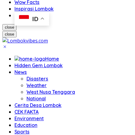
Wow Facts
Inspirasi Lombok
ID
close
close
Home
Hidden Gem Lombok
News
Disasters
Weather
West Nusa Tenggara
National
Cerita Desa Lombok
CEK FAKTA
Environment
Education
Sports