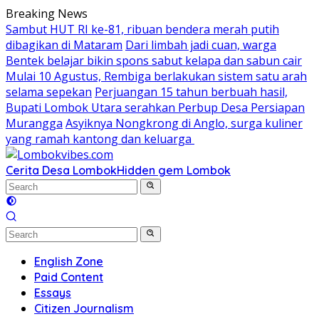
Skip
Breaking News
to
Sambut HUT RI ke-81, ribuan bendera merah putih
content
dibagikan di Mataram
Dari limbah jadi cuan, warga
Bentek belajar bikin spons sabut kelapa dan sabun cair
Mulai 10 Agustus, Rembiga berlakukan sistem satu arah
selama sepekan
Perjuangan 15 tahun berbuah hasil,
Bupati Lombok Utara serahkan Perbup Desa Persiapan
Murangga
Asyiknya Nongkrong di Anglo, surga kuliner
yang ramah kantong dan keluarga
Cerita Desa Lombok
Hidden gem Lombok
English Zone
Paid Content
Essays
Citizen Journalism