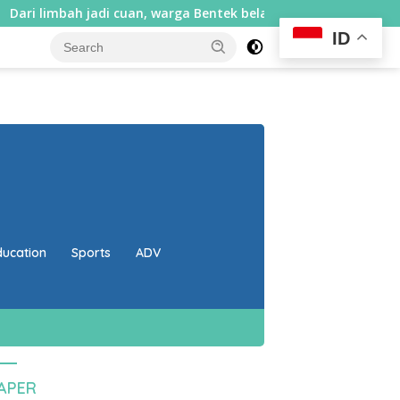
uan, warga Bentek belajar bikin spons sabut kelapa dan sabun ca
ID
close
ducation
Sports
ADV
PAPER