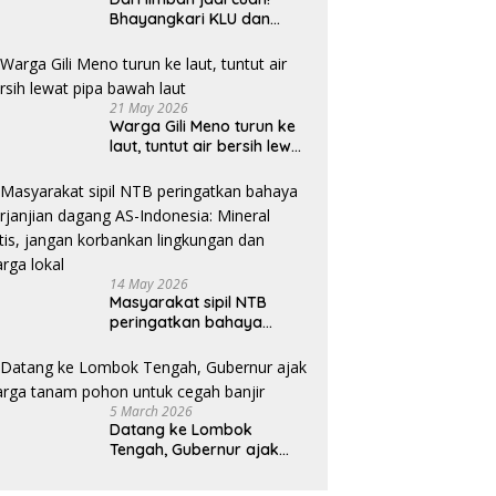
Bhayangkari KLU dan
mahasiswi Unram ciptakan
sabun ramah lingkungan
ECOSA 18UU
21 May 2026
Warga Gili Meno turun ke
laut, tuntut air bersih lewat
pipa bawah laut
14 May 2026
Masyarakat sipil NTB
peringatkan bahaya
perjanjian dagang AS-
Indonesia: Mineral kritis,
jangan korbankan
lingkungan dan warga
5 March 2026
lokal
Datang ke Lombok
Tengah, Gubernur ajak
warga tanam pohon untuk
cegah banjir