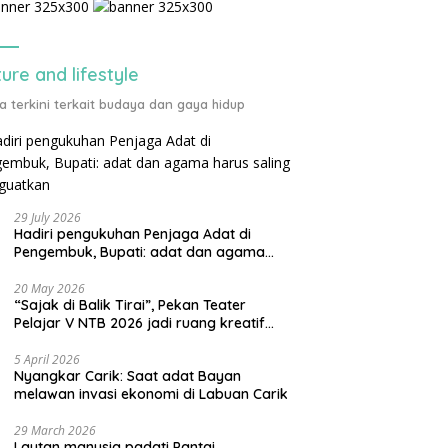
ture and lifestyle
ta terkini terkait budaya dan gaya hidup
29 July 2026
Hadiri pengukuhan Penjaga Adat di
Pengembuk, Bupati: adat dan agama
harus saling menguatkan
20 May 2026
“Sajak di Balik Tirai”, Pekan Teater
Pelajar V NTB 2026 jadi ruang kreatif
generasi muda
5 April 2026
Nyangkar Carik: Saat adat Bayan
melawan invasi ekonomi di Labuan Carik
29 March 2026
Lautan manusia padati Pantai