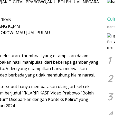
AK DIGITAL PRABOWO,AKUI BOLEH JUAL NEGARA
W
Cul
ARKAN
ANG KEJ4M
Beri
JOKOWI MAU JUAL PULAU
enelusuran, thumbnail yang ditampilkan dalam
1
pakan hasil manipulasi dari beberapa gambar yang
tu. Video yang ditampilkan hanya menyajikan
2
ideo berbeda yang tidak mendukung klaim narasi.
 tersebut hanya membacakan ulang artikel cek
om berjudul “[KLARIFIKASI] Video Prabowo “Boleh
3
ntun” Disebarkan dengan Konteks Keliru” yang
ri 2024.
4