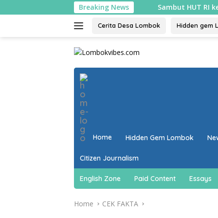
Skip
Breaking News
Sambut HUT RI ke-81, ribuan bendera
to
content
Cerita Desa Lombok
Hidden gem 
close
Home
Hidden Gem Lombok
Ne
Citizen Journalism
English Zone
Paid Content
Essays
Home
CEK FAKTA