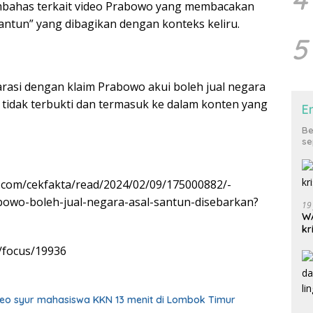
embahas terkait video Prabowo yang membacakan
Santun” yang dibagikan dengan konteks keliru.
5
rasi dengan klaim Prabowo akui boleh jual negara
i tidak terbukti dan termasuk ke dalam konten yang
E
Be
se
.com/cekfakta/read/2024/02/09/175000882/-
rabowo-boleh-jual-negara-asal-santun-disebarkan?
19
WA
kr
m/focus/19936
deo syur mahasiswa KKN 13 menit di Lombok Timur