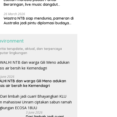
Beraringan, live music dangdut
meriahkan momen Lebaran Ketupat di
KLU
26 March 2026
Wastra NTB siap mendunia, pameran di
Australia jadi pintu diplomasi budaya
internasional
nvironment
rita terupdate, aktual, dan terpercaya
putar lingkungan
 June 2026
LHI NTB dan warga Gili Meno adukan
isis air bersih ke Kemendagri
3 June 2026
Dari limbah jadi cuan!