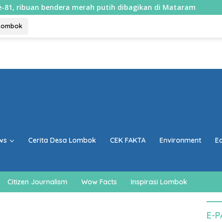
 merah putih dibagikan di Mataram
Dari limbah jadi c
Lombok
ws
Cerita Desa Lombok
CEK FAKTA
Environment
E
Citizen Journalism
Wow Facts
Inspirasi Lombok
E-