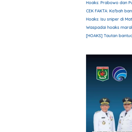
Hoaks: Prabowo dan Pu
CEK FAKTA: Ka’bah banj
Hoaks: Isu sniper di M
Waspadai hoaks marak 
[HOAKS] Tautan bantua