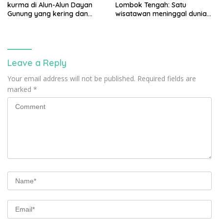
kurma di Alun-Alun Dayan
Lombok Tengah: Satu
Gunung yang kering dan
wisatawan meninggal dunia
mati akan diganti
usai terjatuh dari tebing, tiga
rekannya selamat
Leave a Reply
Your email address will not be published.
Required fields are
marked
*