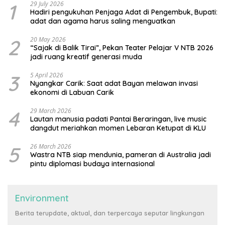
1
29 July 2026
Hadiri pengukuhan Penjaga Adat di Pengembuk, Bupati:
adat dan agama harus saling menguatkan
2
20 May 2026
“Sajak di Balik Tirai”, Pekan Teater Pelajar V NTB 2026
jadi ruang kreatif generasi muda
3
5 April 2026
Nyangkar Carik: Saat adat Bayan melawan invasi
ekonomi di Labuan Carik
4
29 March 2026
Lautan manusia padati Pantai Beraringan, live music
dangdut meriahkan momen Lebaran Ketupat di KLU
5
26 March 2026
Wastra NTB siap mendunia, pameran di Australia jadi
pintu diplomasi budaya internasional
Environment
Berita terupdate, aktual, dan terpercaya seputar lingkungan