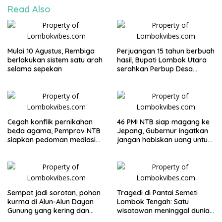
Read Also
Mulai 10 Agustus, Rembiga
Perjuangan 15 tahun berbuah
berlakukan sistem satu arah
hasil, Bupati Lombok Utara
selama sepekan
serahkan Perbup Desa
Persiapan Murangga
Cegah konflik pernikahan
46 PMI NTB siap magang ke
beda agama, Pemprov NTB
Jepang, Gubernur ingatkan
siapkan pedoman mediasi
jangan habiskan uang untuk
sosial
gaya hidup
Sempat jadi sorotan, pohon
Tragedi di Pantai Semeti
kurma di Alun-Alun Dayan
Lombok Tengah: Satu
Gunung yang kering dan
wisatawan meninggal dunia
mati akan diganti
usai terjatuh dari tebing, tiga