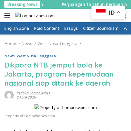
Skip
pekan
Breaking News
Perjuangan 15 tahun berbuah hasil, Bupati Lomb
to
ID
content
English Zone
Paid Content
Essays
Citizen Journalism
Wow
Home
News
West Nusa Tenggara
News
,
West Nusa Tenggara
Dikpora NTB jemput bola ke
Jakarta, program kepemudaan
nasional siap ditarik ke daerah
Redaksi Lombokvibes
8 April 2026
Property of Lombokvibes.com