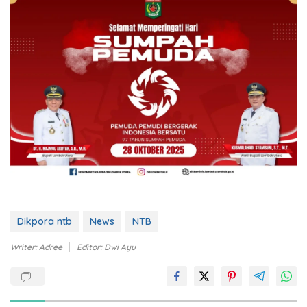
Dikpora ntb
News
NTB
Writer: Adree
Editor: Dwi Ayu