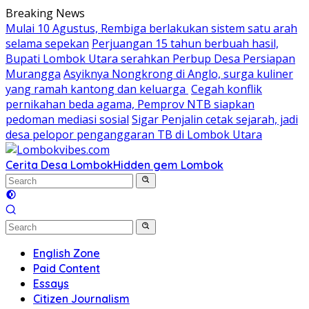
Skip
Breaking News
to
Mulai 10 Agustus, Rembiga berlakukan sistem satu arah
content
selama sepekan
Perjuangan 15 tahun berbuah hasil,
Bupati Lombok Utara serahkan Perbup Desa Persiapan
Murangga
Asyiknya Nongkrong di Anglo, surga kuliner
yang ramah kantong dan keluarga
Cegah konflik
pernikahan beda agama, Pemprov NTB siapkan
pedoman mediasi sosial
Sigar Penjalin cetak sejarah, jadi
desa pelopor penganggaran TB di Lombok Utara
Cerita Desa Lombok
Hidden gem Lombok
English Zone
Paid Content
Essays
Citizen Journalism