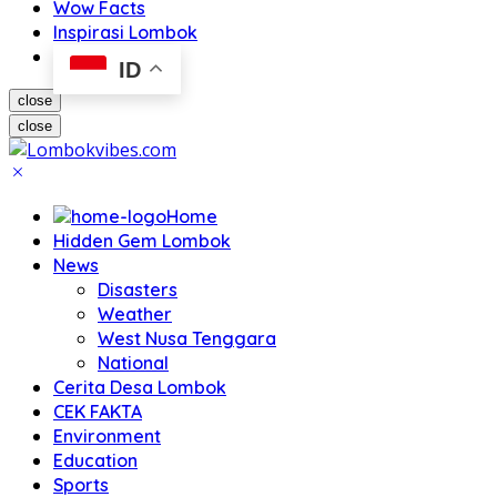
Wow Facts
Inspirasi Lombok
ID
close
close
Home
Hidden Gem Lombok
News
Disasters
Weather
West Nusa Tenggara
National
Cerita Desa Lombok
CEK FAKTA
Environment
Education
Sports