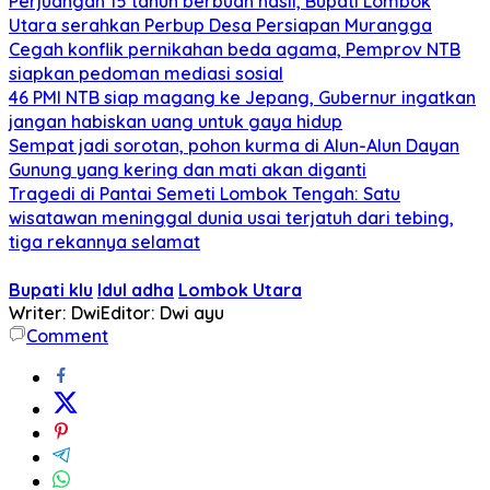
Perjuangan 15 tahun berbuah hasil, Bupati Lombok
Utara serahkan Perbup Desa Persiapan Murangga
Cegah konflik pernikahan beda agama, Pemprov NTB
siapkan pedoman mediasi sosial
46 PMI NTB siap magang ke Jepang, Gubernur ingatkan
jangan habiskan uang untuk gaya hidup
Sempat jadi sorotan, pohon kurma di Alun-Alun Dayan
Gunung yang kering dan mati akan diganti
Tragedi di Pantai Semeti Lombok Tengah: Satu
wisatawan meninggal dunia usai terjatuh dari tebing,
tiga rekannya selamat
Bupati klu
Idul adha
Lombok Utara
Writer: Dwi
Editor: Dwi ayu
Comment