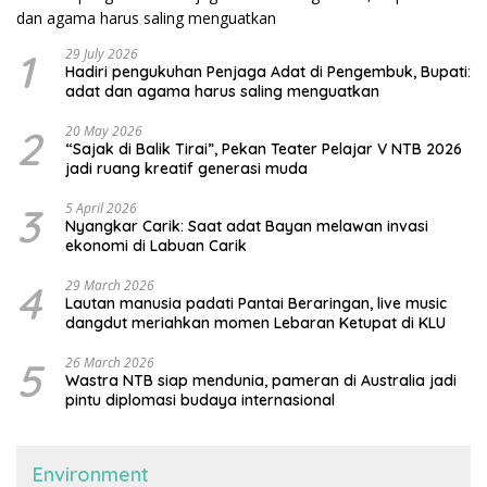
1
29 July 2026
Hadiri pengukuhan Penjaga Adat di Pengembuk, Bupati:
adat dan agama harus saling menguatkan
2
20 May 2026
“Sajak di Balik Tirai”, Pekan Teater Pelajar V NTB 2026
jadi ruang kreatif generasi muda
3
5 April 2026
Nyangkar Carik: Saat adat Bayan melawan invasi
ekonomi di Labuan Carik
4
29 March 2026
Lautan manusia padati Pantai Beraringan, live music
dangdut meriahkan momen Lebaran Ketupat di KLU
5
26 March 2026
Wastra NTB siap mendunia, pameran di Australia jadi
pintu diplomasi budaya internasional
Environment