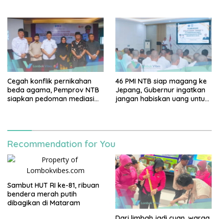
Persiapan Murangga
Cegah konflik pernikahan
46 PMI NTB siap magang ke
beda agama, Pemprov NTB
Jepang, Gubernur ingatkan
siapkan pedoman mediasi
jangan habiskan uang untuk
sosial
gaya hidup
Recommendation for You
Sambut HUT RI ke-81, ribuan
bendera merah putih
dibagikan di Mataram
Dari limbah jadi cuan, warga