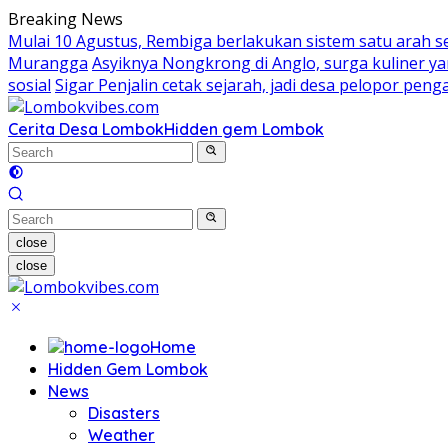
Skip
Breaking News
to
Mulai 10 Agustus, Rembiga berlakukan sistem satu arah 
content
Murangga
Asyiknya Nongkrong di Anglo, surga kuliner 
sosial
Sigar Penjalin cetak sejarah, jadi desa pelopor pe
Cerita Desa Lombok
Hidden gem Lombok
close
close
Home
Hidden Gem Lombok
News
Disasters
Weather