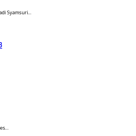
adi Syamsuri…
B
des…