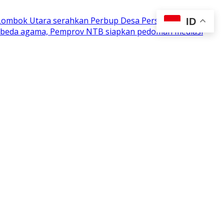
 Lombok Utara serahkan Perbup Desa Persiapan
ID
n beda agama, Pemprov NTB siapkan pedoman mediasi