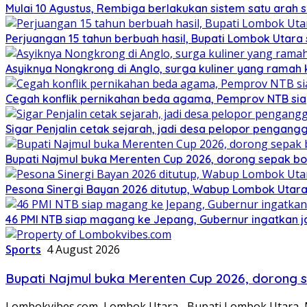
Mulai 10 Agustus, Rembiga berlakukan sistem satu arah
Perjuangan 15 tahun berbuah hasil, Bupati Lombok Utar
Asyiknya Nongkrong di Anglo, surga kuliner yang ramah
Cegah konflik pernikahan beda agama, Pemprov NTB sia
Sigar Penjalin cetak sejarah, jadi desa pelopor pengan
Bupati Najmul buka Merenten Cup 2026, dorong sepak b
Pesona Sinergi Bayan 2026 ditutup, Wabup Lombok Utar
46 PMI NTB siap magang ke Jepang, Gubernur ingatkan j
Sports
4 August 2026
Bupati Najmul buka Merenten Cup 2026, dorong 
Lombokvibes.com, Lombok Utara– Bupati Lombok Utara,