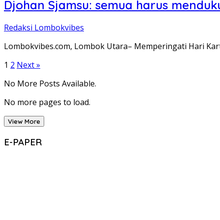
Djohan Sjamsu: semua harus menduk
Redaksi Lombokvibes
Lombokvibes.com, Lombok Utara– Memperingati Hari Kart
Posts
1
2
Next »
pagination
No More Posts Available.
No more pages to load.
View More
E-PAPER