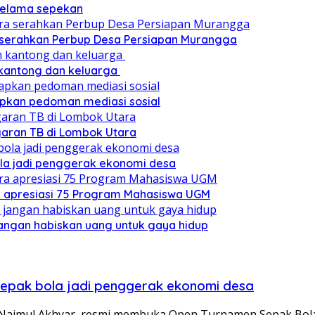
 selama sepekan
a serahkan Perbup Desa Persiapan Murangga
 kantong dan keluarga
pkan pedoman mediasi sosial
ggaran TB di Lombok Utara
ola jadi penggerak ekonomi desa
a apresiasi 75 Program Mahasiswa UGM
angan habiskan uang untuk gaya hidup
sepak bola jadi penggerak ekonomi desa
 Najmul Akhyar, resmi membuka Open Turnamen Sepak Bo