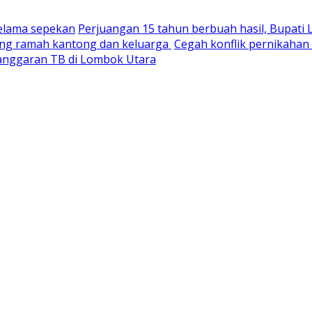
selama sepekan
Perjuangan 15 tahun berbuah hasil, Bupati
yang ramah kantong dan keluarga
Cegah konflik pernikaha
nganggaran TB di Lombok Utara