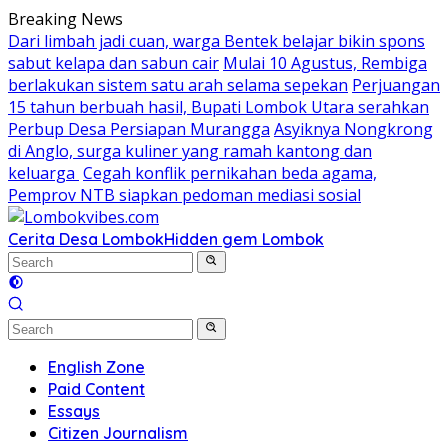
Skip
Breaking News
to
Dari limbah jadi cuan, warga Bentek belajar bikin spons
content
sabut kelapa dan sabun cair
Mulai 10 Agustus, Rembiga
berlakukan sistem satu arah selama sepekan
Perjuangan
15 tahun berbuah hasil, Bupati Lombok Utara serahkan
Perbup Desa Persiapan Murangga
Asyiknya Nongkrong
di Anglo, surga kuliner yang ramah kantong dan
keluarga
Cegah konflik pernikahan beda agama,
Pemprov NTB siapkan pedoman mediasi sosial
Cerita Desa Lombok
Hidden gem Lombok
English Zone
Paid Content
Essays
Citizen Journalism