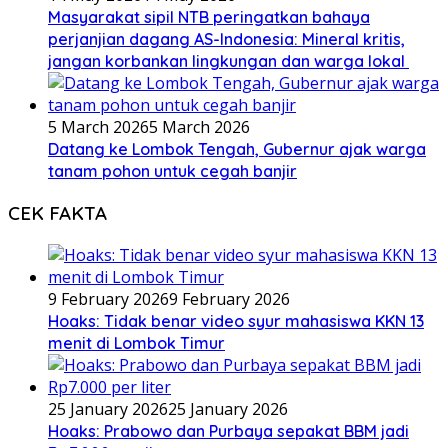
Masyarakat sipil NTB peringatkan bahaya
perjanjian dagang AS-Indonesia: Mineral kritis,
jangan korbankan lingkungan dan warga lokal
5 March 2026
5 March 2026
Datang ke Lombok Tengah, Gubernur ajak warga
tanam pohon untuk cegah banjir
CEK FAKTA
9 February 2026
9 February 2026
Hoaks: Tidak benar video syur mahasiswa KKN 13
menit di Lombok Timur
25 January 2026
25 January 2026
Hoaks: Prabowo dan Purbaya sepakat BBM jadi