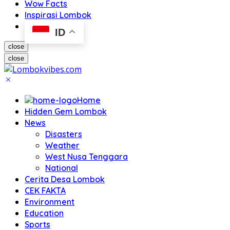
Wow Facts
Inspirasi Lombok
ID
close
close
Home
Hidden Gem Lombok
News
Disasters
Weather
West Nusa Tenggara
National
Cerita Desa Lombok
CEK FAKTA
Environment
Education
Sports