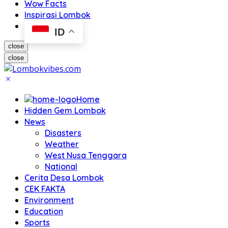
Wow Facts
Inspirasi Lombok
ID
close
close
Home
Hidden Gem Lombok
News
Disasters
Weather
West Nusa Tenggara
National
Cerita Desa Lombok
CEK FAKTA
Environment
Education
Sports