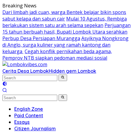
Skip
Breaking News
to
Dari limbah jadi cuan, warga Bentek belajar bikin spons
content
sabut kelapa dan sabun cair
Mulai 10 Agustus, Rembiga
berlakukan sistem satu arah selama sepekan
Perjuangan
15 tahun berbuah hasil, Bupati Lombok Utara serahkan
Perbup Desa Persiapan Murangga
Asyiknya Nongkrong
di Anglo, surga kuliner yang ramah kantong dan
keluarga
Cegah konflik pernikahan beda agama,
Pemprov NTB siapkan pedoman mediasi sosial
Cerita Desa Lombok
Hidden gem Lombok
English Zone
Paid Content
Essays
Citizen Journalism