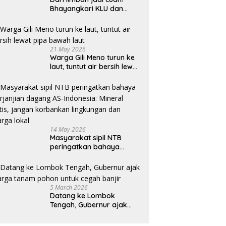
Bhayangkari KLU dan
mahasiswi Unram ciptakan
sabun ramah lingkungan
ECOSA 18UU
21 May 2026
Warga Gili Meno turun ke
laut, tuntut air bersih lewat
pipa bawah laut
14 May 2026
Masyarakat sipil NTB
peringatkan bahaya
perjanjian dagang AS-
Indonesia: Mineral kritis,
jangan korbankan
lingkungan dan warga
5 March 2026
lokal
Datang ke Lombok
Tengah, Gubernur ajak
warga tanam pohon untuk
cegah banjir