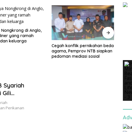
 Nongkrong di Anglo,
Sigar
liner yang ramah
jadi 
 dan keluarga
peng
Cegah konflik pernikahan beda
Utar
agama, Pemprov NTB siapkan
pedoman mediasi sosial
B Syariah
Gili
riah
an Perikanan
Adv