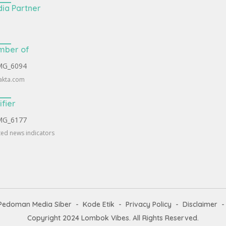
ia Partner
mber of
akta.com
ifier
ted news indicators
Pedoman Media Siber
Kode Etik
Privacy Policy
Disclaimer
Copyright 2024
Lombok Vibes
. All Rights Reserved.