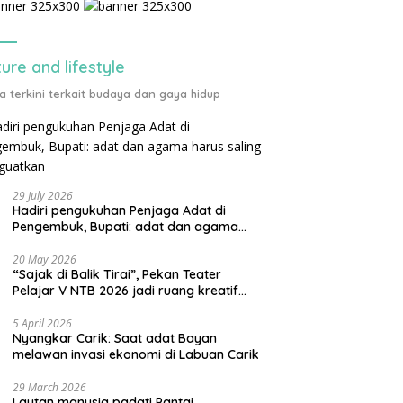
ture and lifestyle
ta terkini terkait budaya dan gaya hidup
29 July 2026
Hadiri pengukuhan Penjaga Adat di
Pengembuk, Bupati: adat dan agama
harus saling menguatkan
20 May 2026
“Sajak di Balik Tirai”, Pekan Teater
Pelajar V NTB 2026 jadi ruang kreatif
generasi muda
5 April 2026
Nyangkar Carik: Saat adat Bayan
melawan invasi ekonomi di Labuan Carik
29 March 2026
Lautan manusia padati Pantai