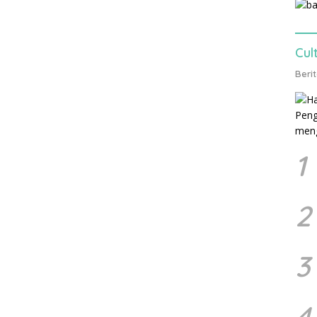
Cul
Beri
1
2
3
4