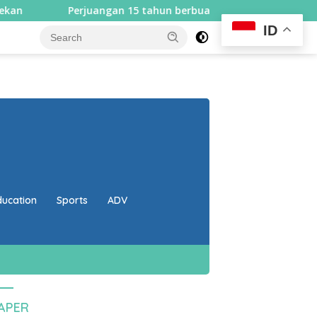
Perjuangan 15 tahun berbuah hasil, Bupati Lombok Utara 
ID
close
ducation
Sports
ADV
PAPER