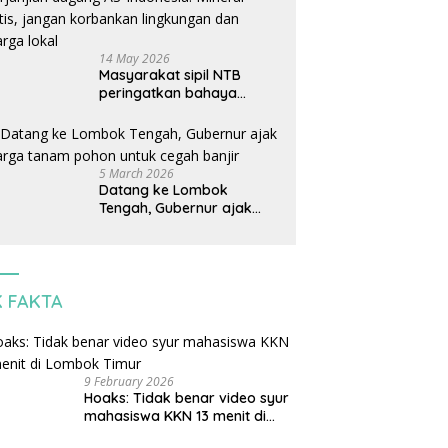
14 May 2026
Masyarakat sipil NTB
peringatkan bahaya
perjanjian dagang AS-
Indonesia: Mineral kritis,
jangan korbankan
lingkungan dan warga
5 March 2026
lokal
Datang ke Lombok
Tengah, Gubernur ajak
warga tanam pohon untuk
cegah banjir
K FAKTA
9 February 2026
Hoaks: Tidak benar video syur
mahasiswa KKN 13 menit di
Lombok Timur