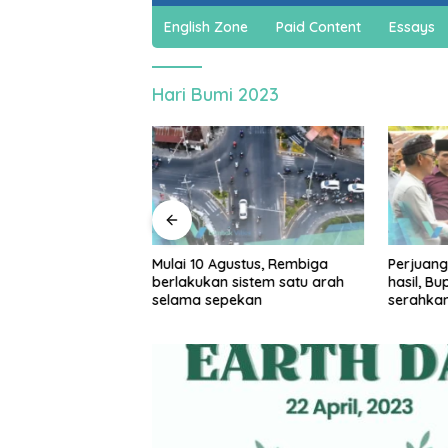
English Zone
Paid Content
Essays
Hari Bumi 2023
jadi cuan, warga
Mulai 10 Agustus, Rembiga
Perjuang
ar bikin spons
berlakukan sistem satu arah
hasil, B
a dan sabun cair
selama sepekan
serahka
Persiap