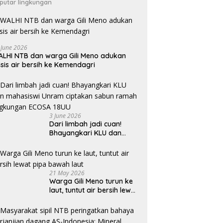
putar lingkungan
 June 2026
LHI NTB dan warga Gili Meno adukan
isis air bersih ke Kemendagri
3 June 2026
Dari limbah jadi cuan!
Bhayangkari KLU dan
mahasiswi Unram ciptakan
sabun ramah lingkungan
ECOSA 18UU
21 May 2026
Warga Gili Meno turun ke
laut, tuntut air bersih lewat
pipa bawah laut