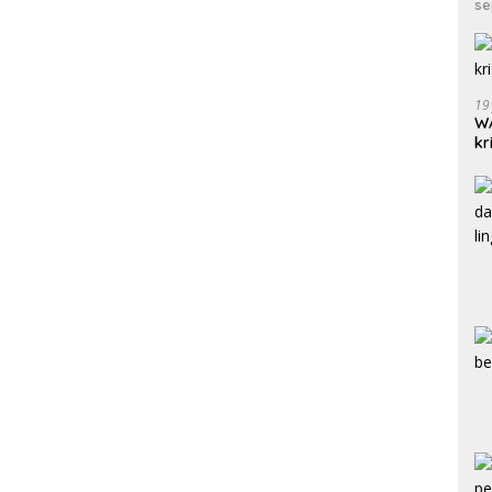
se
19
WA
kr