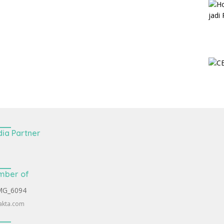
ia Partner
mber of
akta.com