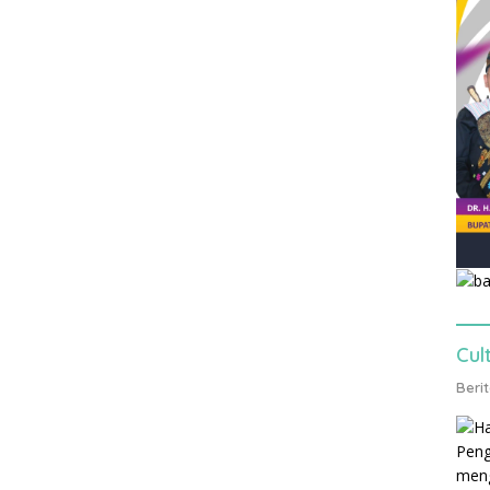
Cul
Beri