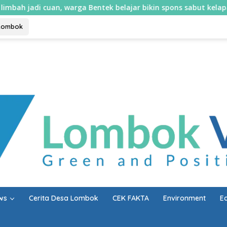
uan, warga Bentek belajar bikin spons sabut kelapa dan sabun ca
Lombok
ws
Cerita Desa Lombok
CEK FAKTA
Environment
E