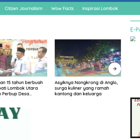
Citizen Journalism
Wow Facts
Inspirasi Lombok
E-
Cegah
agam
pedo
an 15 tahun berbuah
Asyiknya Nongkrong di Anglo,
upati Lombok Utara
surga kuliner yang ramah
n Perbup Desa
kantong dan keluarga
an Murangga