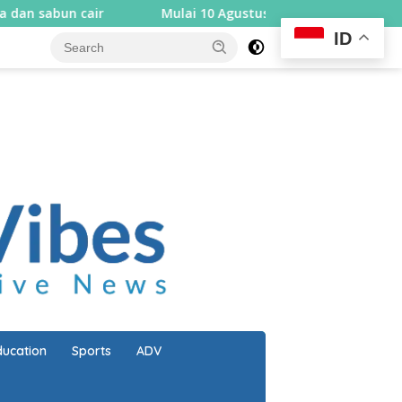
ir
Mulai 10 Agustus, Rembiga berlakukan sistem satu 
ID
close
ducation
Sports
ADV