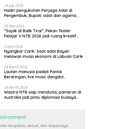
29 July 2026
Hadiri pengukuhan Penjaga Adat di
Pengembuk, Bupati: adat dan agama
harus saling menguatkan
20 May 2026
“Sajak di Balik Tirai”, Pekan Teater
Pelajar V NTB 2026 jadi ruang kreatif
generasi muda
5 April 2026
Nyangkar Carik: Saat adat Bayan
melawan invasi ekonomi di Labuan Carik
29 March 2026
Lautan manusia padati Pantai
Beraringan, live music dangdut
meriahkan momen Lebaran Ketupat di
KLU
26 March 2026
Wastra NTB siap mendunia, pameran di
Australia jadi pintu diplomasi budaya
internasional
nvironment
rita terupdate, aktual, dan terpercaya