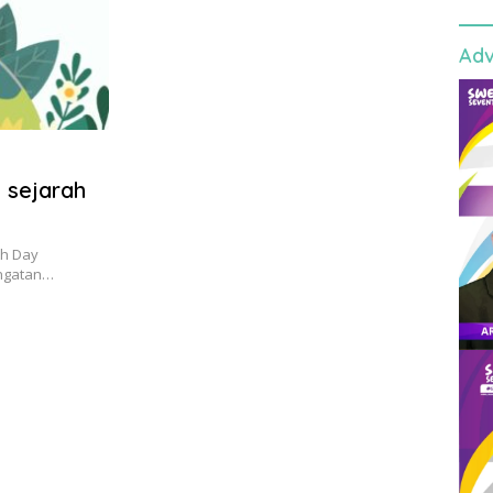
Adv
i sejarah
th Day
ringatan…