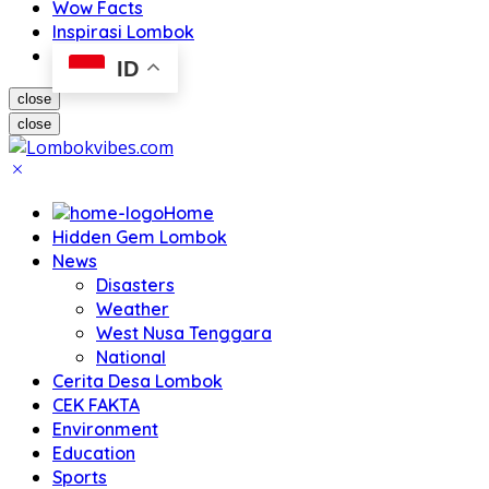
Wow Facts
Inspirasi Lombok
ID
close
close
Home
Hidden Gem Lombok
News
Disasters
Weather
West Nusa Tenggara
National
Cerita Desa Lombok
CEK FAKTA
Environment
Education
Sports