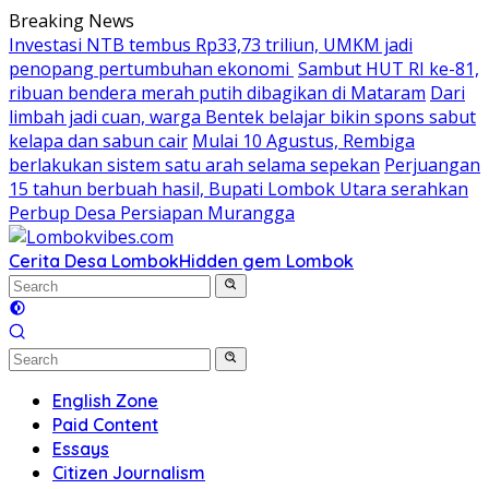
Skip
Breaking News
to
Investasi NTB tembus Rp33,73 triliun, UMKM jadi
content
penopang pertumbuhan ekonomi
Sambut HUT RI ke-81,
ribuan bendera merah putih dibagikan di Mataram
Dari
limbah jadi cuan, warga Bentek belajar bikin spons sabut
kelapa dan sabun cair
Mulai 10 Agustus, Rembiga
berlakukan sistem satu arah selama sepekan
Perjuangan
15 tahun berbuah hasil, Bupati Lombok Utara serahkan
Perbup Desa Persiapan Murangga
Cerita Desa Lombok
Hidden gem Lombok
English Zone
Paid Content
Essays
Citizen Journalism