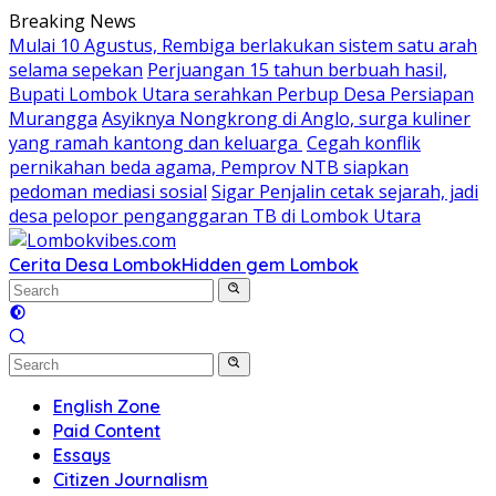
Skip
Breaking News
to
Mulai 10 Agustus, Rembiga berlakukan sistem satu arah
content
selama sepekan
Perjuangan 15 tahun berbuah hasil,
Bupati Lombok Utara serahkan Perbup Desa Persiapan
Murangga
Asyiknya Nongkrong di Anglo, surga kuliner
yang ramah kantong dan keluarga
Cegah konflik
pernikahan beda agama, Pemprov NTB siapkan
pedoman mediasi sosial
Sigar Penjalin cetak sejarah, jadi
desa pelopor penganggaran TB di Lombok Utara
Cerita Desa Lombok
Hidden gem Lombok
English Zone
Paid Content
Essays
Citizen Journalism