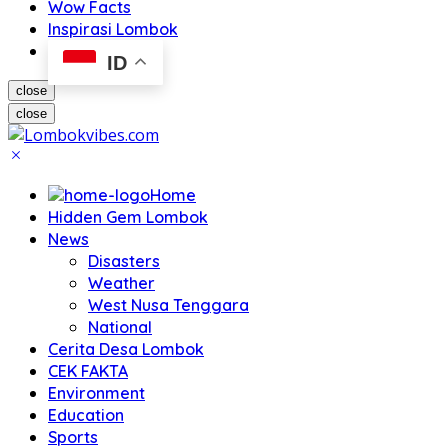
Wow Facts
Inspirasi Lombok
ID
close
close
Home
Hidden Gem Lombok
News
Disasters
Weather
West Nusa Tenggara
National
Cerita Desa Lombok
CEK FAKTA
Environment
Education
Sports