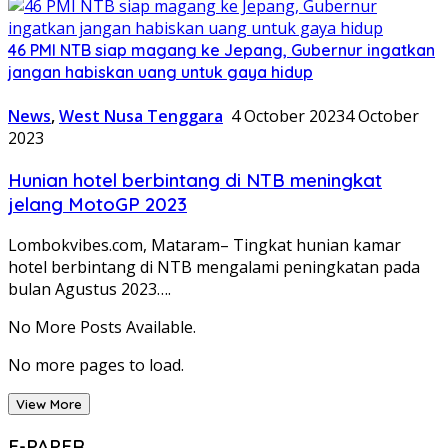
46 PMI NTB siap magang ke Jepang, Gubernur ingatkan
jangan habiskan uang untuk gaya hidup
News
,
West Nusa Tenggara
4 October 2023
4 October
2023
Hunian hotel berbintang di NTB meningkat
jelang MotoGP 2023
Lombokvibes.com, Mataram– Tingkat hunian kamar
hotel berbintang di NTB mengalami peningkatan pada
bulan Agustus 2023….
No More Posts Available.
No more pages to load.
View More
E-PAPER