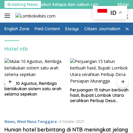
Skip
ikin spons sabut kelapa dan sabun cair
Breaking News
Mulai 10 Agustu
to
ID
content
English Zone
Paid Content
Essays
Citizen Journalism
Wow
Hotel ntb
Mulai 10 Agustus, Rembiga
berlakukan sistem satu arah
Perjuangan 15 tahun berbuah
selama sepekan
hasil, Bupati Lombok Utara
serahkan Perbup Desa
Persiapan Murangga
News
,
West Nusa Tenggara
4 October 2023
Hunian hotel berbintang di NTB meningkat jelang