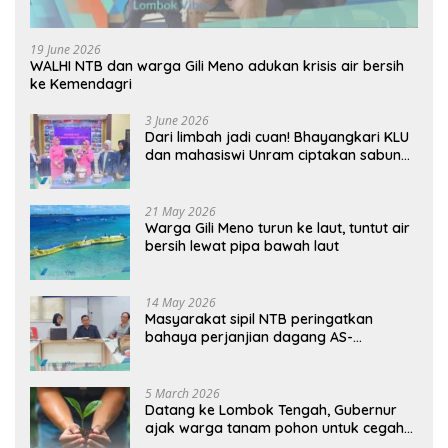
19 June 2026
WALHI NTB dan warga Gili Meno adukan krisis air bersih
ke Kemendagri
3 June 2026
Dari limbah jadi cuan! Bhayangkari KLU
dan mahasiswi Unram ciptakan sabun
ramah lingkungan ECOSA 18UU
21 May 2026
Warga Gili Meno turun ke laut, tuntut air
bersih lewat pipa bawah laut
14 May 2026
Masyarakat sipil NTB peringatkan
bahaya perjanjian dagang AS-
Indonesia: Mineral kritis, jangan
korbankan lingkungan dan warga lokal
5 March 2026
Datang ke Lombok Tengah, Gubernur
ajak warga tanam pohon untuk cegah
banjir